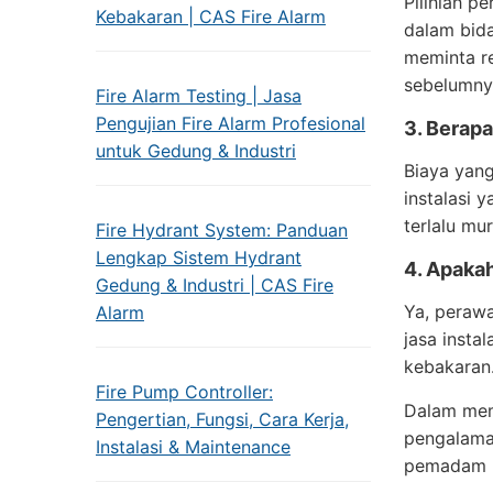
Pilihlah p
Kebakaran | CAS Fire Alarm
dalam bida
meminta r
sebelumny
Fire Alarm Testing | Jasa
Pengujian Fire Alarm Profesional
3. Berap
untuk Gedung & Industri
Biaya yang
instalasi 
terlalu mu
Fire Hydrant System: Panduan
Lengkap Sistem Hydrant
4. Apaka
Gedung & Industri | CAS Fire
Ya, perawa
Alarm
jasa inst
kebakaran
Fire Pump Controller:
Dalam memi
Pengertian, Fungsi, Cara Kerja,
pengalaman
Instalasi & Maintenance
pemadam k