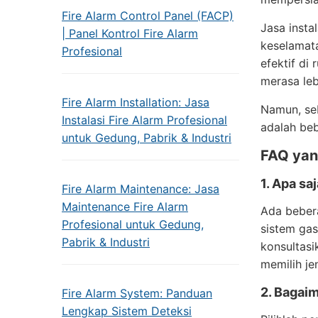
Fire Alarm Control Panel (FACP)
Jasa inst
| Panel Kontrol Fire Alarm
keselamat
Profesional
efektif di
merasa leb
Fire Alarm Installation: Jasa
Namun, seb
Instalasi Fire Alarm Profesional
adalah be
untuk Gedung, Pabrik & Industri
FAQ yang
1. Apa sa
Fire Alarm Maintenance: Jasa
Maintenance Fire Alarm
Ada bebera
Profesional untuk Gedung,
sistem gas
Pabrik & Industri
konsultasi
memilih jen
2. Bagai
Fire Alarm System: Panduan
Lengkap Sistem Deteksi