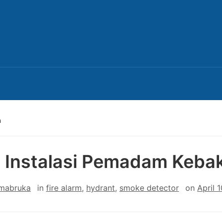
n
 Instalasi Pemadam Keba
 mabruka
in
fire alarm
,
hydrant
,
smoke detector
on
April 