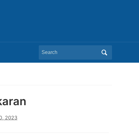
Search
for:
karan
10, 2023