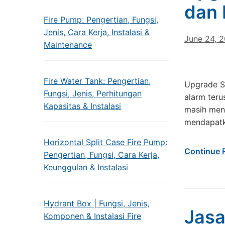
dan 
Fire Pump: Pengertian, Fungsi,
Jenis, Cara Kerja, Instalasi &
June 24, 
Maintenance
Fire Water Tank: Pengertian,
Upgrade Si
Fungsi, Jenis, Perhitungan
alarm teru
Kapasitas & Instalasi
masih meng
mendapatka
Horizontal Split Case Fire Pump:
Continue 
Pengertian, Fungsi, Cara Kerja,
Keunggulan & Instalasi
Hydrant Box | Fungsi, Jenis,
Jasa
Komponen & Instalasi Fire