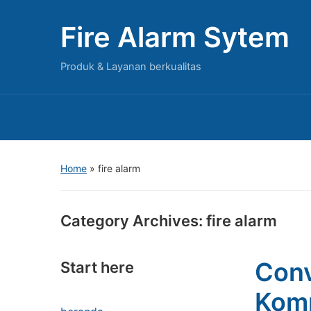
Fire Alarm Sytem
Produk & Layanan berkualitas
Home
» fire alarm
Category Archives:
fire alarm
Conv
Start here
Komp