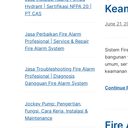
Keam
Hydrant | Sertifikasi NFPA 20 |
PT CAS
June 21, 
Jasa Perbaikan Fire Alarm
Profesional | Service & Repair
Fire Alarm System
Sistem Fir
bangunan y
umum, sert
Jasa Troubleshooting Fire Alarm
keamanan y
Profesional | Diagnosis
Gangguan Fire Alarm System
Continue 
Jockey Pump: Pengertian,
Fungsi, Cara Kerja, Instalasi &
Maintenance
Fire