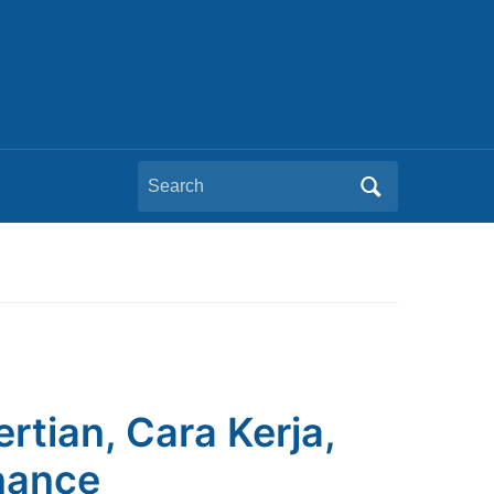
Search
for:
rtian, Cara Kerja,
nance