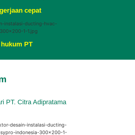
gerjaan cepat
n hukum PT
rm
ri PT. Citra Adipratama