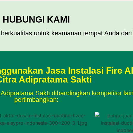
HUBUNGI KAMI
berkualitas untuk keamanan tempat Anda dar
gunakan Jasa Instalasi Fire A
Citra Adipratama Sakti
 Adipratama Sakti dibandingkan kompetitor lai
pertimbangkan: