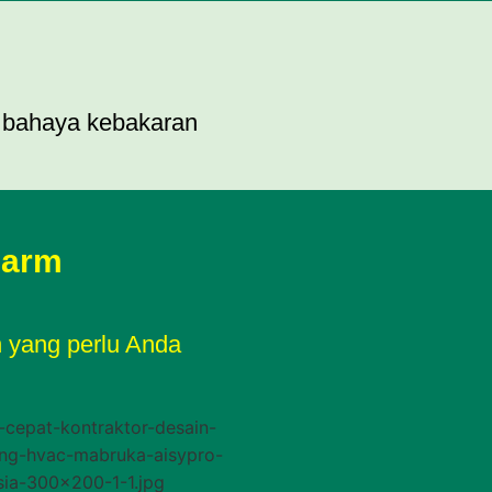
i bahaya kebakaran
larm
n yang perlu Anda