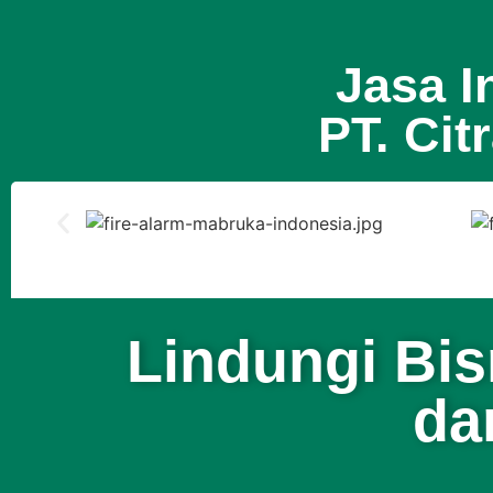
Jasa I
PT. Cit
Lindungi Bis
da