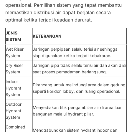
operasional. Pemilihan sistem yang tepat membantu
memastikan distribusi air dapat berjalan secara
optimal ketika terjadi keadaan darurat.
JENIS
KETERANGAN
SISTEM
Wet Riser
Jaringan perpipaan selalu terisi air sehingga
System
siap digunakan ketika terjadi kebakaran.
Dry Riser
Jaringan pipa tidak selalu terisi air dan akan diisi
System
saat proses pemadaman berlangsung.
Indoor
Dirancang untuk melindungi area dalam gedung
Hydrant
seperti koridor, lobby, dan ruang operasional.
System
Outdoor
Menyediakan titik pengambilan air di area luar
Hydrant
bangunan melalui hydrant pillar.
System
Combined
Menggabungkan sistem hydrant indoor dan