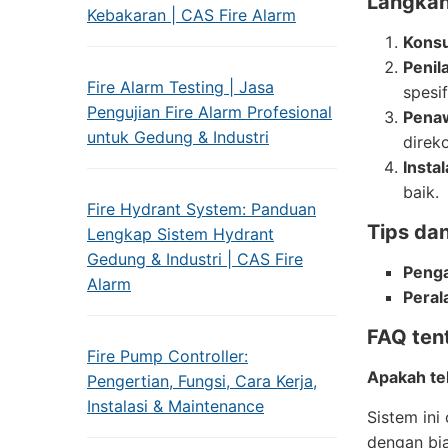
Langkah
Kebakaran | CAS Fire Alarm
Konsu
Penil
Fire Alarm Testing | Jasa
spesif
Pengujian Fire Alarm Profesional
Pena
untuk Gedung & Industri
direk
Instal
baik.
Fire Hydrant System: Panduan
Tips dan
Lengkap Sistem Hydrant
Gedung & Industri | CAS Fire
Penga
Alarm
Peral
FAQ tent
Fire Pump Controller:
Apakah te
Pengertian, Fungsi, Cara Kerja,
Instalasi & Maintenance
Sistem ini
dengan bia