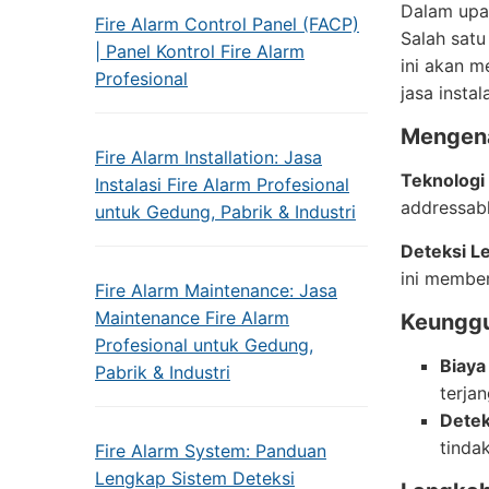
Dalam upa
Fire Alarm Control Panel (FACP)
Salah satu
| Panel Kontrol Fire Alarm
ini akan 
Profesional
jasa insta
Mengena
Fire Alarm Installation: Jasa
Teknologi
Instalasi Fire Alarm Profesional
addressabl
untuk Gedung, Pabrik & Industri
Deteksi L
ini membe
Fire Alarm Maintenance: Jasa
Maintenance Fire Alarm
Keunggu
Profesional untuk Gedung,
Biaya
Pabrik & Industri
terja
Detek
tinda
Fire Alarm System: Panduan
Lengkap Sistem Deteksi