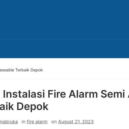
dressable Terbaik Depok
 Instalasi Fire Alarm Sem
aik Depok
 mabruka
in
fire alarm
on
August 21, 2023