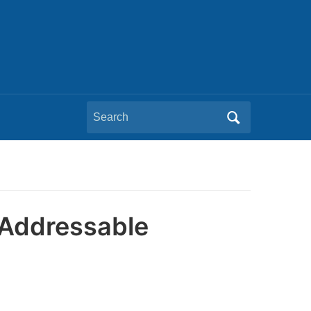
Search
for:
i Addressable