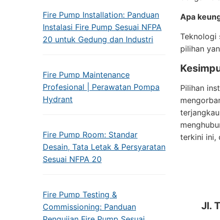
Fire Pump Installation: Panduan
Apa keung
Instalasi Fire Pump Sesuai NFPA
Teknologi 
20 untuk Gedung dan Industri
pilihan ya
Kesimpu
Fire Pump Maintenance
Profesional | Perawatan Pompa
Pilihan in
Hydrant
mengorban
terjangkau
menghubung
Fire Pump Room: Standar
terkini ini
Desain, Tata Letak & Persyaratan
Sesuai NFPA 20
Fire Pump Testing &
Jl.
Commissioning: Panduan
Pengujian Fire Pump Sesuai