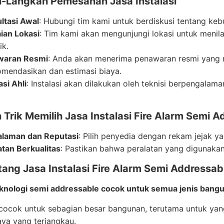
-Langkah Pemesanan Jasa Instalasi
ltasi Awal
: Hubungi tim kami untuk berdiskusi tentang ke
aian Lokasi
: Tim kami akan mengunjungi lokasi untuk menil
ik.
waran Resmi
: Anda akan menerima penawaran resmi yang 
omendasikan dan estimasi biaya.
asi Ahli
: Instalasi akan dilakukan oleh teknisi berpengala
 Trik Memilih Jasa Instalasi Fire Alarm Semi 
laman dan Reputasi
: Pilih penyedia dengan rekam jejak y
atan Berkualitas
: Pastikan bahwa peralatan yang digunakan
ang Jasa Instalasi Fire Alarm Semi Addressab
knologi semi addressable cocok untuk semua jenis bang
 cocok untuk sebagian besar bangunan, terutama untuk yan
ya yang terjangkau.