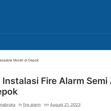
dressable Murah di Depok
 Instalasi Fire Alarm Sem
epok
 mabruka
in
fire alarm
on
August 21, 2023