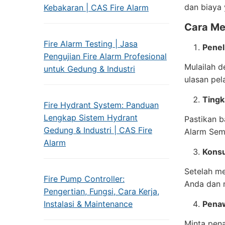
dan biaya 
Kebakaran | CAS Fire Alarm
Cara Mem
Fire Alarm Testing | Jasa
Penel
Pengujian Fire Alarm Profesional
Mulailah d
untuk Gedung & Industri
ulasan pel
Tingk
Fire Hydrant System: Panduan
Lengkap Sistem Hydrant
Pastikan b
Gedung & Industri | CAS Fire
Alarm Sem
Alarm
Konsu
Setelah me
Fire Pump Controller:
Anda dan m
Pengertian, Fungsi, Cara Kerja,
Instalasi & Maintenance
Penaw
Minta pena