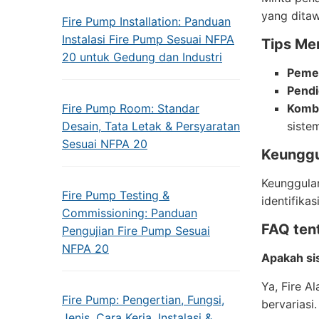
yang dita
Fire Pump Installation: Panduan
Instalasi Fire Pump Sesuai NFPA
Tips Me
20 untuk Gedung dan Industri
Pemel
Pendi
Fire Pump Room: Standar
Kombi
Desain, Tata Letak & Persyaratan
siste
Sesuai NFPA 20
Keunggu
Keunggulan
Fire Pump Testing &
identifika
Commissioning: Panduan
FAQ tent
Pengujian Fire Pump Sesuai
NFPA 20
Apakah si
Ya, Fire 
Fire Pump: Pengertian, Fungsi,
bervariasi.
Jenis, Cara Kerja, Instalasi &