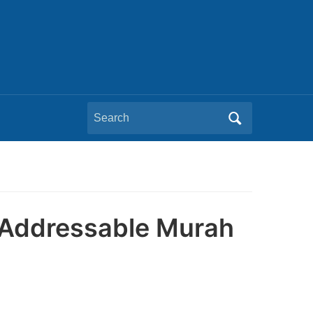
Search
for:
i Addressable Murah