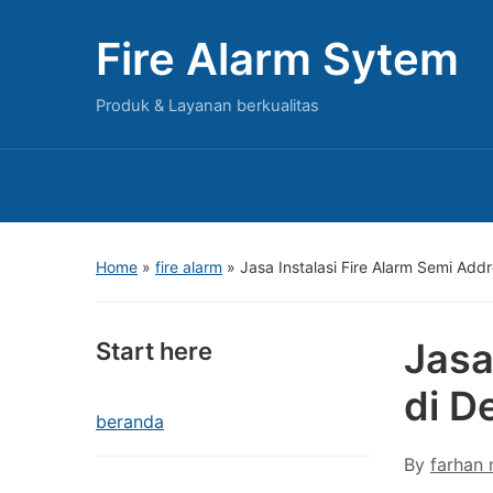
Fire Alarm Sytem
Produk & Layanan berkualitas
Home
»
fire alarm
»
Jasa Instalasi Fire Alarm Semi Ad
Jasa
Start here
di D
beranda
By
farhan