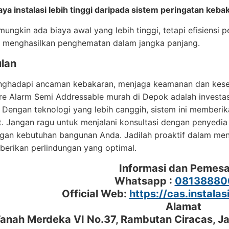
ya instalasi lebih tinggi daripada sistem peringatan keb
ungkin ada biaya awal yang lebih tinggi, tetapi efisiensi 
t menghasilkan penghematan dalam jangka panjang.
lan
ghadapi ancaman kebakaran, menjaga keamanan dan kesel
Fire Alarm Semi Addressable murah di Depok adalah invest
 Dengan teknologi yang lebih canggih, sistem ini memberik
t. Jangan ragu untuk menjalani konsultasi dengan penyedia
ngan kebutuhan bangunan Anda. Jadilah proaktif dalam men
erikan perlindungan yang optimal.
Informasi dan Pemes
Whatsapp :
08138880
Official Web:
https://cas.instalas
Alamat
 Tanah Merdeka VI No.37, Rambutan Ciracas, J