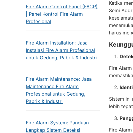
Ketika mem
Fire Alarm Control Panel (FACP)
Semi Addre
| Panel Kontrol Fire Alarm
keselamat
Profesional
menemukan 
harus men
Fire Alarm Installation: Jasa
Keunggu
Instalasi Fire Alarm Profesional
Detek
untuk Gedung, Pabrik & Industri
Fire Alar
memastikan
Fire Alarm Maintenance: Jasa
Maintenance Fire Alarm
Ident
Profesional untuk Gedung,
Sistem ini
Pabrik & Industri
lebih tepa
Pengg
Fire Alarm System: Panduan
Fire Alar
Lengkap Sistem Deteksi