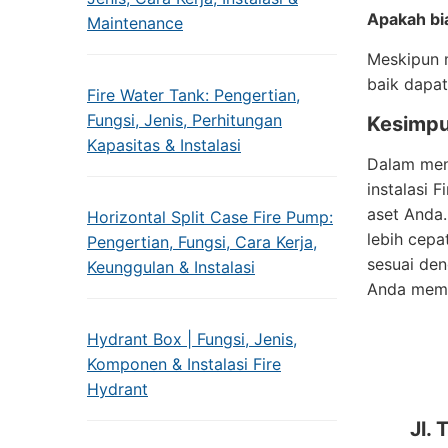
Apakah bia
Maintenance
Meskipun m
baik dapa
Fire Water Tank: Pengertian,
Fungsi, Jenis, Perhitungan
Kesimpu
Kapasitas & Instalasi
Dalam men
instalasi 
aset Anda.
Horizontal Split Case Fire Pump:
lebih cepa
Pengertian, Fungsi, Cara Kerja,
sesuai de
Keunggulan & Instalasi
Anda memb
Hydrant Box | Fungsi, Jenis,
Komponen & Instalasi Fire
Hydrant
Jl.