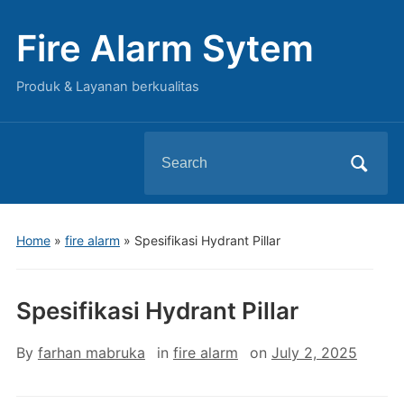
Fire Alarm Sytem
Produk & Layanan berkualitas
Search
for:
Home
»
fire alarm
»
Spesifikasi Hydrant Pillar
Spesifikasi Hydrant Pillar
By
farhan mabruka
in
fire alarm
on
July 2, 2025