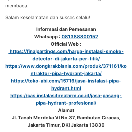
membaca.
Salam keselamatan dan sukses selalu!
Informasi dan Pemesanan
Whatsapp :
081388800152
Official Web :
https://finalpartings.com/harga-instalasi-smoke-
detector-di-jakarta-per-titik/
https://www.dongkrakbisnis.com/produk/371161/ko
ntraktor-pipa-hydrant-jakarta/
https://toko-abi.com/15716/jasa-instalasi-pipa-
hydrant.html
https://cas.instalasifirealarm.co.id/jasa-pasang-
pipa-hydrant-profesional/
Alamat
Jl. Tanah Merdeka VI No.37, Rambutan Ciracas,
Jakarta Timur, DKI Jakarta 13830