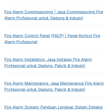
Fire Alarm Commissioning | Jasa Commissioning Fire
Alarm Profesional untuk Gedung & Industri
Fire Alarm Control Panel (FACP) | Panel Kontrol Fire
Alarm Profesional
Fire Alarm Installation: Jasa Instalasi Fire Alarm
Profesional untuk Gedung, Pabrik & Industri
Fire Alarm Maintenance: Jasa Maintenance Fire Alarm
Profesional untuk Gedung, Pabrik & Industri
Fire Alarm System: Panduan Lengkap Sistem Deteksi