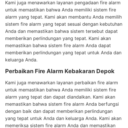
Kami juga menawarkan layanan pengadaan fire alarm
untuk memastikan bahwa Anda memiliki sistem fire
alarm yang tepat. Kami akan membantu Anda memilih
sistem fire alarm yang tepat sesuai dengan kebutuhan
Anda dan memastikan bahwa sistem tersebut dapat
memberikan perlindungan yang tepat. Kami akan
memastikan bahwa sistem fire alarm Anda dapat
memberikan perlindungan yang tepat untuk Anda dan
keluarga Anda.
Perbaikan Fire Alarm Kebakaran Depok
Kami juga menawarkan layanan perbaikan fire alarm
untuk memastikan bahwa Anda memiliki sistem fire
alarm yang tepat dan dapat diandalkan. Kami akan
memastikan bahwa sistem fire alarm Anda berfungsi
dengan baik dan dapat memberikan perlindungan
yang tepat untuk Anda dan keluarga Anda. Kami akan
memeriksa sistem fire alarm Anda dan memastikan