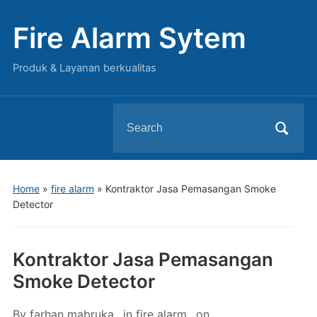
Fire Alarm Sytem
Produk & Layanan berkualitas
Search
for:
Home
»
fire alarm
»
Kontraktor Jasa Pemasangan Smoke
Detector
Kontraktor Jasa Pemasangan
Smoke Detector
By
farhan mabruka
in
fire alarm
on