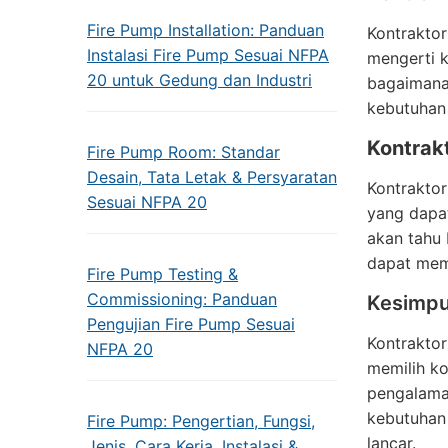
Fire Pump Installation: Panduan
Kontraktor
Instalasi Fire Pump Sesuai NFPA
mengerti 
20 untuk Gedung dan Industri
bagaimana
kebutuhan 
Kontrak
Fire Pump Room: Standar
Desain, Tata Letak & Persyaratan
Kontraktor
Sesuai NFPA 20
yang dapa
akan tahu
dapat memb
Fire Pump Testing &
Commissioning: Panduan
Kesimpu
Pengujian Fire Pump Sesuai
Kontraktor
NFPA 20
memilih ko
pengalaman
kebutuhan
Fire Pump: Pengertian, Fungsi,
lancar.
Jenis, Cara Kerja, Instalasi &