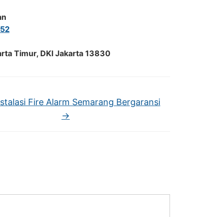
an
52
arta Timur, DKI Jakarta 13830
nstalasi Fire Alarm Semarang Bergaransi
→