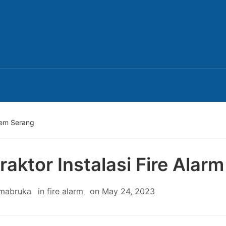
stem Serang
raktor Instalasi Fire Ala
 mabruka
in
fire alarm
on
May 24, 2023