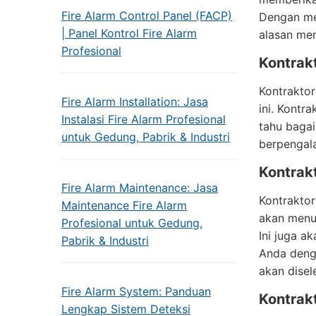
Fire Alarm Control Panel (FACP)
Dengan me
| Panel Kontrol Fire Alarm
alasan men
Profesional
Kontrak
Kontraktor
Fire Alarm Installation: Jasa
ini. Kontr
Instalasi Fire Alarm Profesional
tahu baga
untuk Gedung, Pabrik & Industri
berpengal
Kontrakt
Fire Alarm Maintenance: Jasa
Kontraktor 
Maintenance Fire Alarm
akan menun
Profesional untuk Gedung,
Ini juga a
Pabrik & Industri
Anda denga
akan disel
Fire Alarm System: Panduan
Kontrak
Lengkap Sistem Deteksi