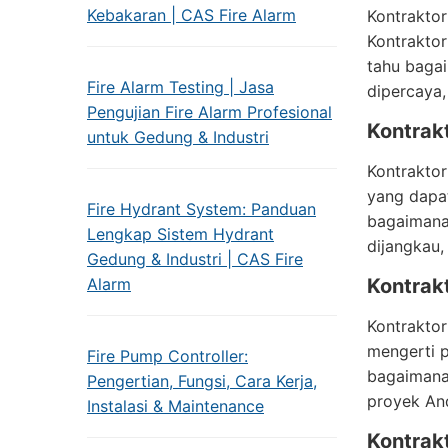
Kebakaran | CAS Fire Alarm
Kontraktor
Kontraktor
tahu baga
Fire Alarm Testing | Jasa
dipercaya,
Pengujian Fire Alarm Profesional
Kontrak
untuk Gedung & Industri
Kontraktor
yang dapat
Fire Hydrant System: Panduan
bagaimana
Lengkap Sistem Hydrant
dijangkau,
Gedung & Industri | CAS Fire
Alarm
Kontrak
Kontraktor
mengerti 
Fire Pump Controller:
bagaimana
Pengertian, Fungsi, Cara Kerja,
proyek And
Instalasi & Maintenance
Kontrak