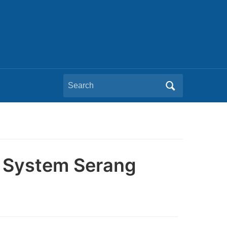
Search
for:
rm System Serang