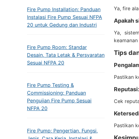
Ya, fire a
Fire Pump Installation: Panduan
Instalasi Fire Pump Sesuai NFPA
Apakah s
20 untuk Gedung dan Industri
Ya, siste
keamanan 
Fire Pump Room: Standar
Tips dan
Desain, Tata Letak & Persyaratan
Sesuai NFPA 20
Pengala
Pastikan 
Fire Pump Testing &
Reputasi
Commissioning: Panduan
Pengujian Fire Pump Sesuai
Cek reputa
NFPA 20
Ketersed
Pastikan k
Fire Pump: Pengertian, Fungsi,
Kesimpu
Jenis, Cara Kerja, Instalasi &