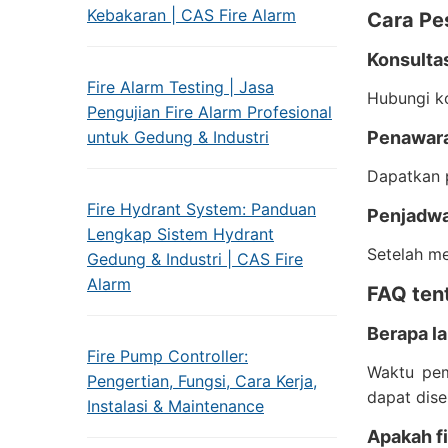
Kebakaran | CAS Fire Alarm
Cara Pe
Konsultas
Fire Alarm Testing | Jasa
Hubungi ko
Pengujian Fire Alarm Profesional
untuk Gedung & Industri
Penawar
Dapatkan p
Fire Hydrant System: Panduan
Penjadw
Lengkap Sistem Hydrant
Setelah m
Gedung & Industri | CAS Fire
Alarm
FAQ ten
Berapa l
Fire Pump Controller:
Waktu pem
Pengertian, Fungsi, Cara Kerja,
dapat dis
Instalasi & Maintenance
Apakah fi