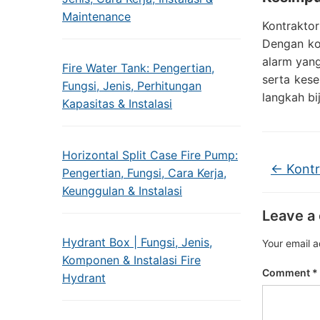
Maintenance
Kontrakto
Dengan ko
alarm yang
Fire Water Tank: Pengertian,
serta kes
Fungsi, Jenis, Perhitungan
langkah b
Kapasitas & Instalasi
Horizontal Split Case Fire Pump:
←
Kontr
Pengertian, Fungsi, Cara Kerja,
Keunggulan & Instalasi
Leave a
Hydrant Box | Fungsi, Jenis,
Your email a
Komponen & Instalasi Fire
Comment
*
Hydrant