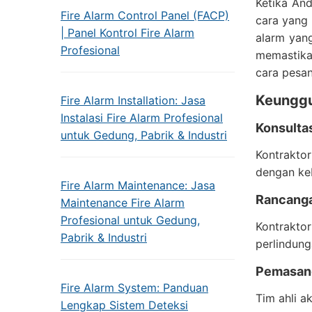
Ketika An
Fire Alarm Control Panel (FACP)
cara yang
| Panel Kontrol Fire Alarm
alarm yang
Profesional
memastika
cara pesan
Keunggu
Fire Alarm Installation: Jasa
Instalasi Fire Alarm Profesional
Konsultas
untuk Gedung, Pabrik & Industri
Kontraktor
dengan ke
Fire Alarm Maintenance: Jasa
Rancang
Maintenance Fire Alarm
Profesional untuk Gedung,
Kontrakto
Pabrik & Industri
perlindung
Pemasan
Fire Alarm System: Panduan
Tim ahli a
Lengkap Sistem Deteksi