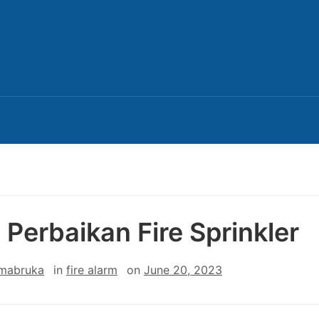
 Perbaikan Fire Sprinkler
 mabruka
in
fire alarm
on
June 20, 2023