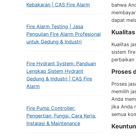
Kebakaran | CAS Fire Alarm
bahwa And
membayar l
dapat mel
Fire Alarm Testing | Jasa
Kualitas
Pengujian Fire Alarm Profesional
untuk Gedung & Industri
Kualitas j
sistem fir
perbaikan 
Fire Hydrant System: Panduan
Lengkap Sistem Hydrant
Proses d
Gedung & Industri | CAS Fire
Proses jas
Alarm
memilih ja
Anda memil
jika Anda 
Fire Pump Controller:
semua komp
Pengertian, Fungsi, Cara Kerja,
Instalasi & Maintenance
Keuntung