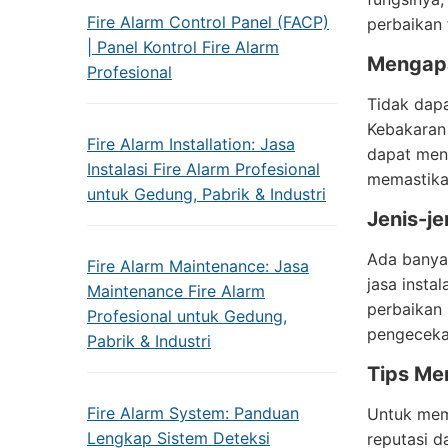
Fire Alarm Control Panel (FACP)
perbaikan 
| Panel Kontrol Fire Alarm
Mengapa
Profesional
Tidak dapa
Kebakaran 
Fire Alarm Installation: Jasa
dapat meng
Instalasi Fire Alarm Profesional
memastikan
untuk Gedung, Pabrik & Industri
Jenis-je
Ada banyak
Fire Alarm Maintenance: Jasa
jasa insta
Maintenance Fire Alarm
perbaikan 
Profesional untuk Gedung,
pengecekan
Pabrik & Industri
Tips Mem
Fire Alarm System: Panduan
Untuk memi
Lengkap Sistem Deteksi
reputasi d