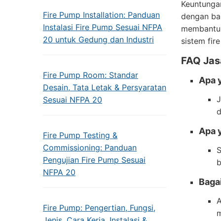
Keuntungan
Fire Pump Installation: Panduan
dengan bai
Instalasi Fire Pump Sesuai NFPA
membantu 
20 untuk Gedung dan Industri
sistem fir
FAQ Jasa
Fire Pump Room: Standar
Apa y
Desain, Tata Letak & Persyaratan
J
Sesuai NFPA 20
d
Apa y
Fire Pump Testing &
Commissioning: Panduan
S
Pengujian Fire Pump Sesuai
b
NFPA 20
Bagai
A
Fire Pump: Pengertian, Fungsi,
m
Jenis, Cara Kerja, Instalasi &