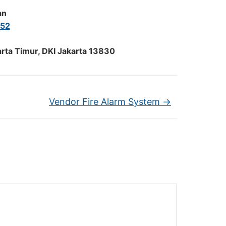
an
52
arta Timur, DKI Jakarta 13830
Vendor Fire Alarm System
→