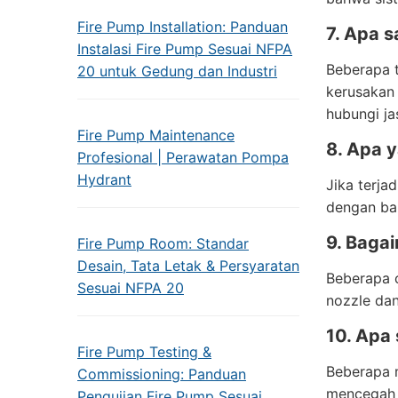
Fire Pump Installation: Panduan
7. Apa 
Instalasi Fire Pump Sesuai NFPA
Beberapa t
20 untuk Gedung dan Industri
kerusakan
hubungi j
Fire Pump Maintenance
8. Apa y
Profesional | Perawatan Pompa
Hydrant
Jika terja
dengan bai
9. Baga
Fire Pump Room: Standar
Desain, Tata Letak & Persyaratan
Beberapa c
Sesuai NFPA 20
nozzle dan
10. Apa
Fire Pump Testing &
Beberapa m
Commissioning: Panduan
mencegah 
Pengujian Fire Pump Sesuai