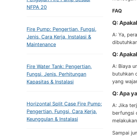
NFPA 20
FAQ
Q: Apaka
Fire Pump: Pengertian, Fungsi,
A: Ya, per
Jenis, Cara Kerja, Instalasi &
dibutuhkan
Maintenance
Q: Apaka
A: Biaya u
Fire Water Tank: Pengertian,
butuhkan 
Fungsi, Jenis, Perhitungan
yang wajar
Kapasitas & Instalasi
Q: Apa ya
Horizontal Split Case Fire Pump:
A: Jika te
Pengertian, Fungsi, Cara Kerja,
berfungsi 
Keunggulan & Instalasi
melakukan
Sampai jum