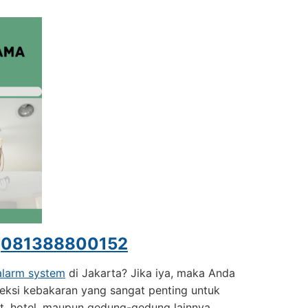
a
081388800152
 alarm system
di Jakarta? Jika iya, maka Anda
teksi kebakaran yang sangat penting untuk
t, hotel, maupun gedung-gedung lainnya.