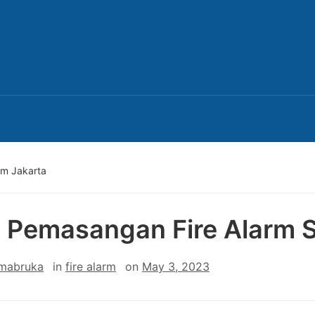
em Jakarta
 Pemasangan Fire Alarm 
 mabruka
in
fire alarm
on
May 3, 2023