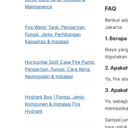
Maintenance
FAQ
Berikut ad
Fire Water Tank: Pengertian,
Jakarta:
Fungsi, Jenis, Perhitungan
1. Berap
Kapasitas & Instalasi
Biaya yang
digunakan
Horizontal Split Case Fire Pump:
2. Apakah
Pengertian, Fungsi, Cara Kerja,
Keunggulan & Instalasi
Ya, fire a
3. Apakah
Hydrant Box | Fungsi, Jenis,
Ya, sebagi
Komponen & Instalasi Fire
memastikan
Hydrant
Sampai jum
lupa untu