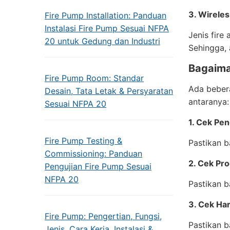
3. Wirele
Fire Pump Installation: Panduan
Instalasi Fire Pump Sesuai NFPA
Jenis fire
20 untuk Gedung dan Industri
Sehingga,
Bagaima
Fire Pump Room: Standar
Ada bebera
Desain, Tata Letak & Persyaratan
antaranya:
Sesuai NFPA 20
1. Cek Pe
Fire Pump Testing &
Pastikan b
Commissioning: Panduan
2. Cek Pr
Pengujian Fire Pump Sesuai
NFPA 20
Pastikan 
3. Cek Ha
Fire Pump: Pengertian, Fungsi,
Pastikan b
Jenis, Cara Kerja, Instalasi &