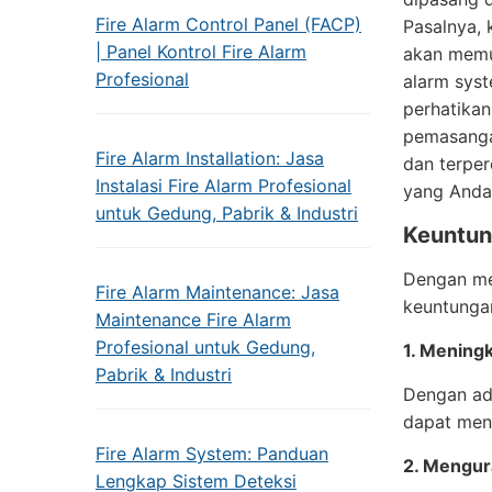
Fire Alarm Control Panel (FACP)
Pasalnya, 
| Panel Kontrol Fire Alarm
akan memu
Profesional
alarm syst
perhatikan
pemasanga
Fire Alarm Installation: Jasa
dan terper
Instalasi Fire Alarm Profesional
yang Anda 
untuk Gedung, Pabrik & Industri
Keuntun
Dengan me
Fire Alarm Maintenance: Jasa
keuntungan
Maintenance Fire Alarm
Profesional untuk Gedung,
1. Mening
Pabrik & Industri
Dengan ad
dapat meng
Fire Alarm System: Panduan
2. Mengur
Lengkap Sistem Deteksi