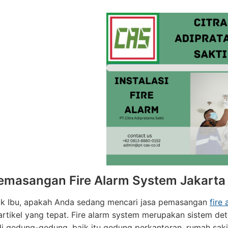
emasangan Fire Alarm System Jakart
ak Ibu, apakah Anda sedang mencari jasa pemasangan
fire
artikel yang tepat. Fire alarm system merupakan sistem de
i gedung-gedung, baik itu gedung perkantoran, rumah saki