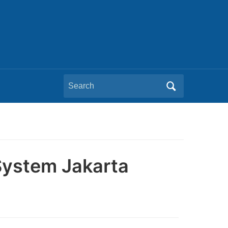
Search
for:
System Jakarta