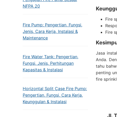
NFPA 20
Keunggul
Fire 
Fire Pump: Pengertian, Fungsi,
Respo
Jenis, Cara Kerja, Instalasi &
Fire 
Maintenance
Kesimpu
Jasa insta
Fire Water Tank: Pengertian,
Anda. Den
Fungsi, Jenis, Perhitungan
tahu bahwa
Kapasitas & Instalasi
penting u
fire sprin
Horizontal Split Case Fire Pump:
Pengertian, Fungsi, Cara Kerja,
Keunggulan & Instalasi
Jl.