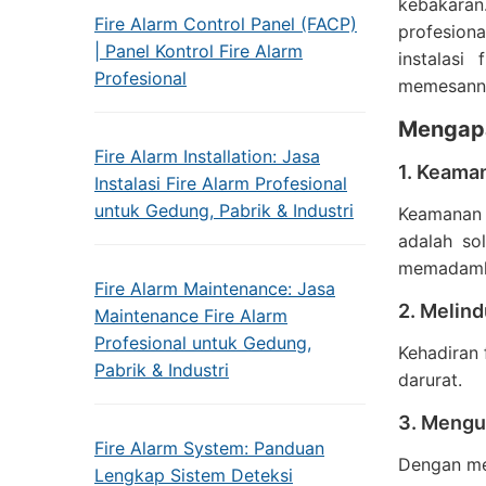
kebakaran
Fire Alarm Control Panel (FACP)
profesiona
| Panel Kontrol Fire Alarm
instalasi
Profesional
memesannya
Mengapa 
Fire Alarm Installation: Jasa
1. Keama
Instalasi Fire Alarm Profesional
untuk Gedung, Pabrik & Industri
Keamanan a
adalah so
memadamka
Fire Alarm Maintenance: Jasa
2. Melin
Maintenance Fire Alarm
Profesional untuk Gedung,
Kehadiran 
Pabrik & Industri
darurat.
3. Mengu
Fire Alarm System: Panduan
Dengan men
Lengkap Sistem Deteksi