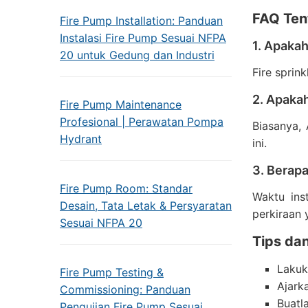
FAQ Tent
Fire Pump Installation: Panduan
Instalasi Fire Pump Sesuai NFPA
1. Apakah
20 untuk Gedung dan Industri
Fire sprin
2. Apaka
Fire Pump Maintenance
Profesional | Perawatan Pompa
Biasanya,
Hydrant
ini.
3. Berapa
Fire Pump Room: Standar
Waktu ins
Desain, Tata Letak & Persyaratan
perkiraan 
Sesuai NFPA 20
Tips dan
Lakuk
Fire Pump Testing &
Ajark
Commissioning: Panduan
Buatl
Pengujian Fire Pump Sesuai