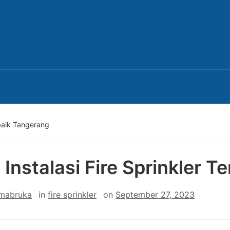
rbaik Tangerang
 Instalasi Fire Sprinkler 
 mabruka
in
fire sprinkler
on
September 27, 2023