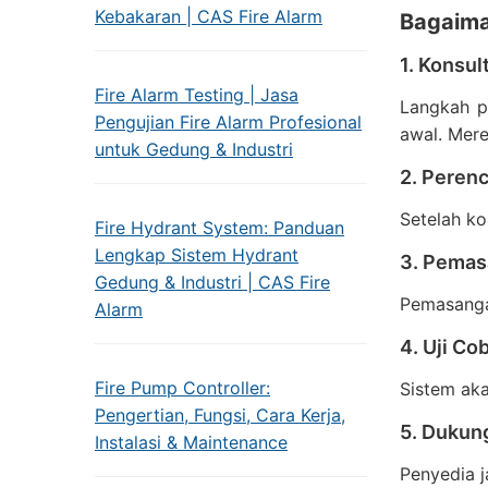
Kebakaran | CAS Fire Alarm
Bagaima
1. Konsul
Fire Alarm Testing | Jasa
Langkah pe
Pengujian Fire Alarm Profesional
awal. Mere
untuk Gedung & Industri
2. Peren
Setelah ko
Fire Hydrant System: Panduan
Lengkap Sistem Hydrant
3. Pema
Gedung & Industri | CAS Fire
Pemasangan
Alarm
4. Uji Co
Fire Pump Controller:
Sistem aka
Pengertian, Fungsi, Cara Kerja,
5. Dukun
Instalasi & Maintenance
Penyedia j