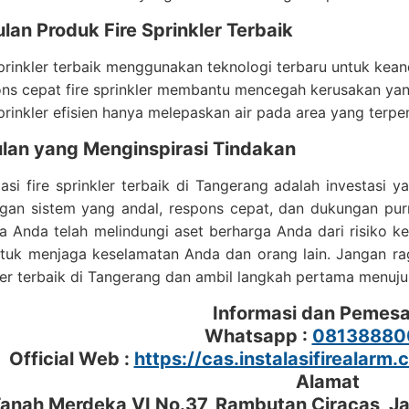
an Produk Fire Sprinkler Terbaik
sprinkler terbaik menggunakan teknologi terbaru untuk kea
ns cepat fire sprinkler membantu mencegah kerusakan yang 
sprinkler efisien hanya melepaskan air pada area yang ter
lan yang Menginspirasi Tindakan
lasi fire sprinkler terbaik di Tangerang adalah investas
gan sistem yang andal, respons cepat, dan dukungan purn
 Anda telah melindungi aset berharga Anda dari risiko ke
ntuk menjaga keselamatan Anda dan orang lain. Jangan ra
kler terbaik di Tangerang dan ambil langkah pertama menuju 
Informasi dan Pemes
Whatsapp :
08138880
Official Web :
https://cas.instalasifirealarm.
Alamat
 Tanah Merdeka VI No.37, Rambutan Ciracas, J