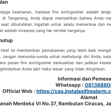
lan
jaga keamanan, instalasi fire extinguisher adalah lan
a di Tangerang, Anda dapat memastikan bahwa Anda memil
saat dibutuhkan. Ingatlah untuk selalu memeriksa dan me
n adalah investasi yang tak ternilai harganya.
nutup
ikel ini memberikan pemahaman yang lebih baik mengenai 
. Jangan menunda-nunda untuk melindungi diri Anda, kel
era pesan fire extinguisher berkualitas dan jadikan kesel
hindarkan Anda dari risiko besar yang tidak diinginkan.
Informasi dan Pemes
Whatsapp :
08138880
Official Web :
https://cas.instalasifirealarm.
Alamat
 Tanah Merdeka VI No.37, Rambutan Ciracas, J