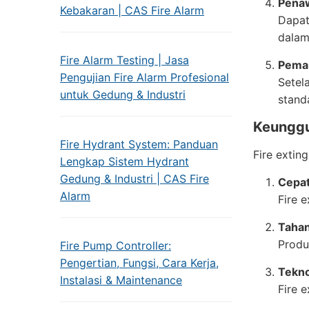
Pena
Kebakaran | CAS Fire Alarm
Dapat
dalam 
Fire Alarm Testing | Jasa
Pemas
Pengujian Fire Alarm Profesional
Setel
untuk Gedung & Industri
stand
Keunggul
Fire Hydrant System: Panduan
Fire extin
Lengkap Sistem Hydrant
Gedung & Industri | CAS Fire
Cepat
Alarm
Fire 
Taha
Produ
Fire Pump Controller:
Pengertian, Fungsi, Cara Kerja,
Tekno
Instalasi & Maintenance
Fire e