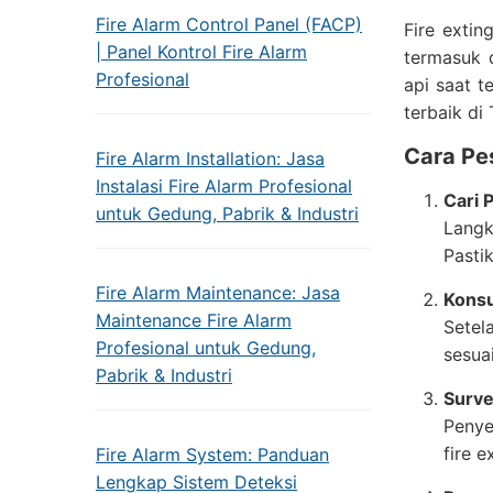
Fire Alarm Control Panel (FACP)
Fire exti
| Panel Kontrol Fire Alarm
termasuk d
Profesional
api saat t
terbaik di
Cara Pes
Fire Alarm Installation: Jasa
Instalasi Fire Alarm Profesional
Cari 
untuk Gedung, Pabrik & Industri
Langk
Pasti
Fire Alarm Maintenance: Jasa
Konsu
Maintenance Fire Alarm
Setel
Profesional untuk Gedung,
sesua
Pabrik & Industri
Surve
Penye
fire e
Fire Alarm System: Panduan
Lengkap Sistem Deteksi