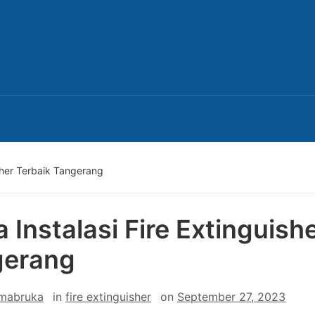
isher Terbaik Tangerang
a Instalasi Fire Extinguish
gerang
 mabruka
in
fire extinguisher
on
September 27, 2023