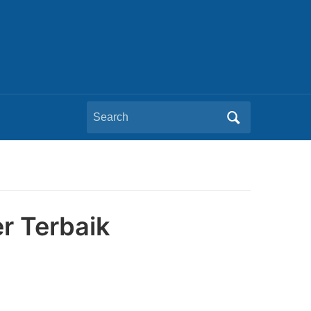
Search
for:
er Terbaik