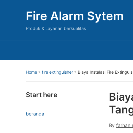
Fire Alarm Sytem
Produk & Layanan berkualitas
Home
»
fire extinguisher
»
Biaya Instalasi Fire Extingu
Biay
Start here
Tan
beranda
By
farhan