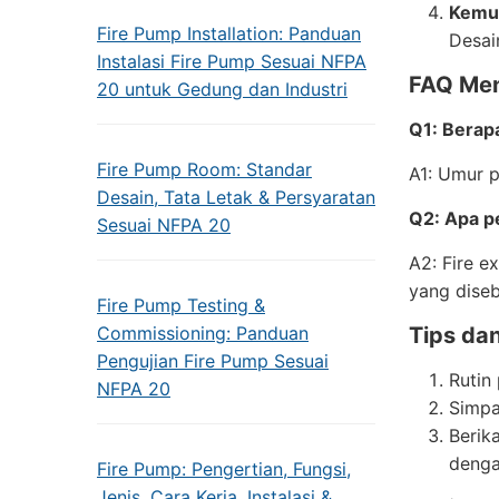
Kemu
Fire Pump Installation: Panduan
Desai
Instalasi Fire Pump Sesuai NFPA
FAQ Meng
20 untuk Gedung dan Industri
Q1: Berapa
Fire Pump Room: Standar
A1: Umur p
Desain, Tata Letak & Persyaratan
Q2: Apa p
Sesuai NFPA 20
A2: Fire e
yang diseb
Fire Pump Testing &
Commissioning: Panduan
Tips dan
Pengujian Fire Pump Sesuai
Rutin
NFPA 20
Simpa
Berik
denga
Fire Pump: Pengertian, Fungsi,
Jenis, Cara Kerja, Instalasi &