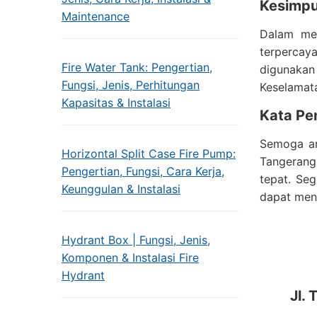
Kesimpu
Maintenance
Dalam men
terpercay
Fire Water Tank: Pengertian,
digunakan 
Fungsi, Jenis, Perhitungan
Keselamata
Kapasitas & Instalasi
Kata Pe
Semoga art
Horizontal Split Case Fire Pump:
Tangerang
Pengertian, Fungsi, Cara Kerja,
tepat. Seg
Keunggulan & Instalasi
dapat meng
Hydrant Box | Fungsi, Jenis,
Komponen & Instalasi Fire
Hydrant
Jl.