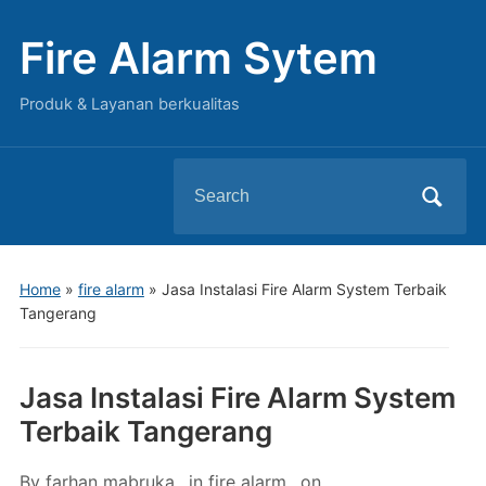
Fire Alarm Sytem
Produk & Layanan berkualitas
Search
for:
Home
»
fire alarm
»
Jasa Instalasi Fire Alarm System Terbaik
Tangerang
Jasa Instalasi Fire Alarm System
Terbaik Tangerang
By
farhan mabruka
in
fire alarm
on