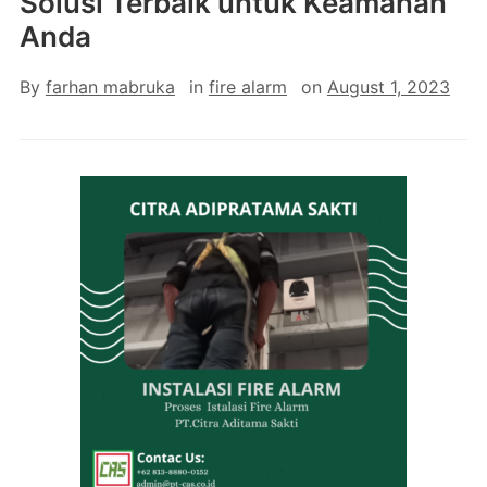
Solusi Terbaik untuk Keamanan
Anda
By
farhan mabruka
in
fire alarm
on
August 1, 2023