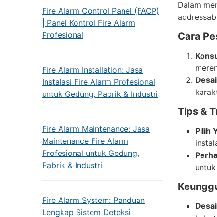
Dalam men
Fire Alarm Control Panel (FACP)
addressab
| Panel Kontrol Fire Alarm
Profesional
Cara Pe
Konsu
meren
Fire Alarm Installation: Jasa
Desai
Instalasi Fire Alarm Profesional
karak
untuk Gedung, Pabrik & Industri
Tips & T
Fire Alarm Maintenance: Jasa
Pilih
Maintenance Fire Alarm
instal
Profesional untuk Gedung,
Perha
Pabrik & Industri
untuk
Keunggu
Fire Alarm System: Panduan
Desai
Lengkap Sistem Deteksi