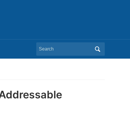
Search
for:
i Addressable