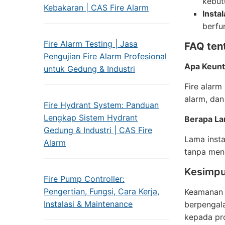
kebut
Kebakaran | CAS Fire Alarm
Insta
berfu
Fire Alarm Testing | Jasa
FAQ tent
Pengujian Fire Alarm Profesional
Apa Keunt
untuk Gedung & Industri
Fire alarm
alarm, dan
Fire Hydrant System: Panduan
Lengkap Sistem Hydrant
Berapa La
Gedung & Industri | CAS Fire
Lama insta
Alarm
tanpa men
Kesimpu
Fire Pump Controller:
Pengertian, Fungsi, Cara Kerja,
Keamanan p
Instalasi & Maintenance
berpengal
kepada pro