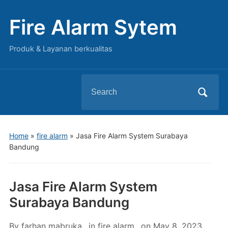
Fire Alarm Sytem
Produk & Layanan berkualitas
Search
for:
Home
»
fire alarm
»
Jasa Fire Alarm System Surabaya
Bandung
Jasa Fire Alarm System
Surabaya Bandung
By
farhan mabruka
in
fire alarm
on
May 8, 2023