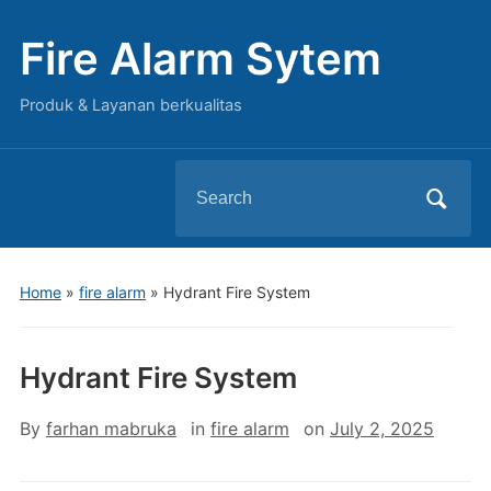
Fire Alarm Sytem
Produk & Layanan berkualitas
Search
for:
Home
»
fire alarm
»
Hydrant Fire System
Hydrant Fire System
By
farhan mabruka
in
fire alarm
on
July 2, 2025