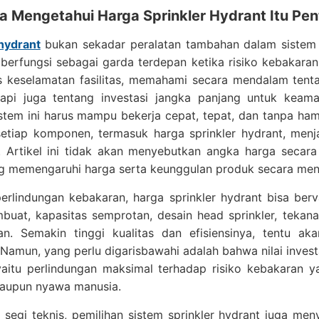
 Mengetahui Harga Sprinkler Hydrant Itu Pen
 hydrant
bukan sekadar peralatan tambahan dalam siste
 berfungsi sebagai garda terdepan ketika risiko kebakara
s keselamatan fasilitas, memahami secara mendalam tenta
tapi juga tentang investasi jangka panjang untuk keaman
istem ini harus mampu bekerja cepat, tepat, dan tanpa h
 setiap komponen, termasuk harga sprinkler hydrant, men
. Artikel ini tidak akan menyebutkan angka harga secar
ng memengaruhi harga serta keunggulan produk secara men
erlindungan kebakaran, harga sprinkler hydrant bisa berv
uat, kapasitas semprotan, desain head sprinkler, tekanan
an. Semakin tinggi kualitas dan efisiensinya, tentu ak
 Namun, yang perlu digarisbawahi adalah bahwa nilai inves
 yaitu perlindungan maksimal terhadap risiko kebakaran 
maupun nyawa manusia.
i segi teknis, pemilihan sistem sprinkler hydrant juga 