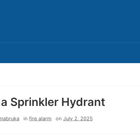
a Sprinkler Hydrant
 mabruka
in
fire alarm
on
July 2, 2025