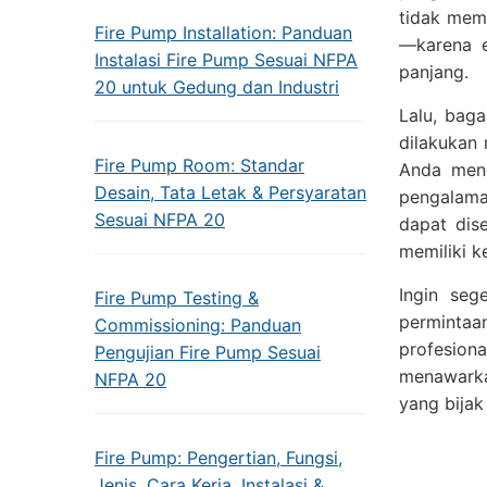
tidak mem
Fire Pump Installation: Panduan
—karena e
Instalasi Fire Pump Sesuai NFPA
panjang.
20 untuk Gedung dan Industri
Lalu, bag
dilakukan 
Fire Pump Room: Standar
Anda meng
Desain, Tata Letak & Persyaratan
pengalama
Sesuai NFPA 20
dapat dise
memiliki 
Ingin seg
Fire Pump Testing &
permintaan
Commissioning: Panduan
profesion
Pengujian Fire Pump Sesuai
menawarka
NFPA 20
yang bija
Fire Pump: Pengertian, Fungsi,
Jenis, Cara Kerja, Instalasi &