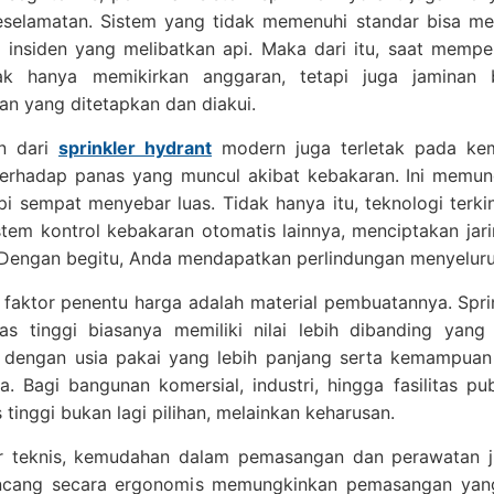
keselamatan. Sistem yang tidak memenuhi standar bisa me
di insiden yang melibatkan api. Maka dari itu, saat memp
dak hanya memikirkan anggaran, tetapi juga jaminan
an yang ditetapkan dan diakui.
n dari
sprinkler hydrant
modern juga terletak pada ke
terhadap panas yang muncul akibat kebakaran. Ini memu
i sempat menyebar luas. Tidak hanya itu, teknologi terki
tem kontrol kebakaran otomatis lainnya, menciptakan jar
 Dengan begitu, Anda mendapatkan perlindungan menyeluruh d
 faktor penentu harga adalah material pembuatannya. Spri
as tinggi biasanya memiliki nilai lebih dibanding yang 
 dengan usia pakai yang lebih panjang serta kemampuan 
. Bagi bangunan komersial, industri, hingga fasilitas pub
s tinggi bukan lagi pilihan, melainkan keharusan.
tur teknis, kemudahan dalam pemasangan dan perawatan j
ncang secara ergonomis memungkinkan pemasangan yang 