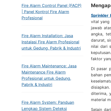
Mengapa
Fire Alarm Control Panel (FACP)
| Panel Kontrol Fire Alarm
Sprinkler
Profesional
vital yang
jawab ata
angka, te
Fire Alarm Installation: Jasa
darurat, s
Instalasi Fire Alarm Profesional
nilai dari
untuk Gedung, Pabrik & Industri
keputusan
faktor ya
Fire Alarm Maintenance: Jasa
Di pasar p
Maintenance Fire Alarm
bahan pemb
Profesional untuk Gedung,
keselamat
Pabrik & Industri
disiapkan.
diterima,
material 
Fire Alarm System: Panduan
Lengkap Sistem Deteksi
Selain dar