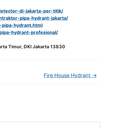
tector-di-jakarta-per-titik/
traktor-pipa-hydrant-jakarta/
i-pipa-hydrant.html
-pipa-hydrant-profesional/
arta Timur, DKI Jakarta 13830
Fire House Hydrant
→