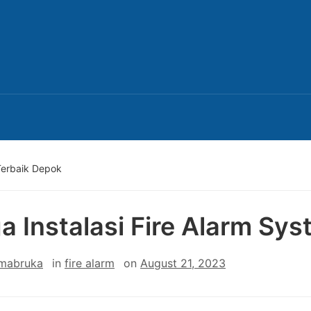
 Terbaik Depok
a Instalasi Fire Alarm Sy
 mabruka
in
fire alarm
on
August 21, 2023