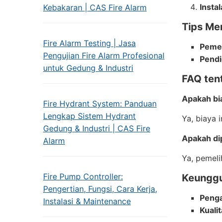
Instal
Kebakaran | CAS Fire Alarm
Tips Me
Fire Alarm Testing | Jasa
Pemel
Pengujian Fire Alarm Profesional
Pendi
untuk Gedung & Industri
FAQ ten
Apakah bia
Fire Hydrant System: Panduan
Lengkap Sistem Hydrant
Ya, biaya 
Gedung & Industri | CAS Fire
Apakah dip
Alarm
Ya, pemeli
Fire Pump Controller:
Keunggu
Pengertian, Fungsi, Cara Kerja,
Penga
Instalasi & Maintenance
Kuali