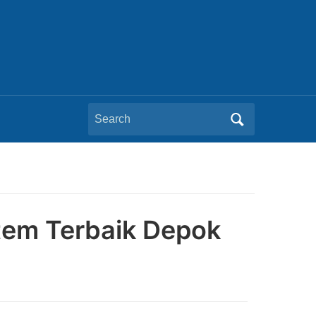
Search
for:
stem Terbaik Depok