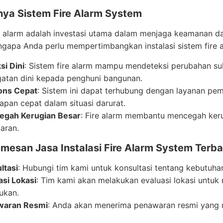
nya Sistem Fire Alarm System
e alarm adalah investasi utama dalam menjaga keamanan da
gapa Anda perlu mempertimbangkan instalasi sistem fire a
si Dini
: Sistem fire alarm mampu mendeteksi perubahan su
gatan dini kepada penghuni bangunan.
ons Cepat
: Sistem ini dapat terhubung dengan layanan p
apan cepat dalam situasi darurat.
gah Kerugian Besar
: Fire alarm membantu mencegah keru
aran.
mesan Jasa Instalasi Fire Alarm System Terba
ltasi
: Hubungi tim kami untuk konsultasi tentang kebutu
asi Lokasi
: Tim kami akan melakukan evaluasi lokasi untuk
lukan.
waran Resmi
: Anda akan menerima penawaran resmi yang m