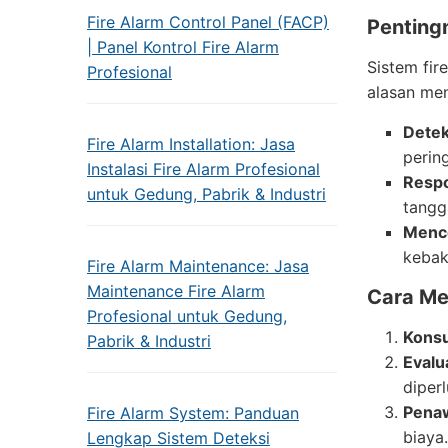
Fire Alarm Control Panel (FACP)
Penting
| Panel Kontrol Fire Alarm
Sistem fir
Profesional
alasan men
Detek
Fire Alarm Installation: Jasa
perin
Instalasi Fire Alarm Profesional
Resp
untuk Gedung, Pabrik & Industri
tangg
Mence
kebak
Fire Alarm Maintenance: Jasa
Maintenance Fire Alarm
Cara Me
Profesional untuk Gedung,
Konsu
Pabrik & Industri
Evalu
diper
Pena
Fire Alarm System: Panduan
biaya.
Lengkap Sistem Deteksi