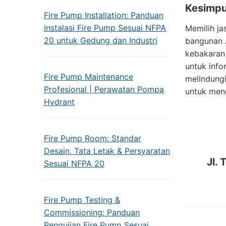
Kesimpu
Fire Pump Installation: Panduan
Instalasi Fire Pump Sesuai NFPA
Memilih ja
20 untuk Gedung dan Industri
bangunan A
kebakaran
untuk info
Fire Pump Maintenance
melindungi
Profesional | Perawatan Pompa
untuk men
Hydrant
Fire Pump Room: Standar
Desain, Tata Letak & Persyaratan
Jl.
Sesuai NFPA 20
Fire Pump Testing &
Commissioning: Panduan
Pengujian Fire Pump Sesuai