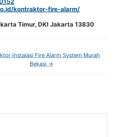
0152
co.id/kontraktor-fire-alarm/
akarta Timur, DKI Jakarta 13830
ktor Instalasi Fire Alarm System Murah
Bekasi
→