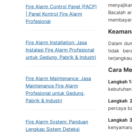
menyajikan
Fire Alarm Control Panel (FACP)
Bacalah ar
| Panel Kontrol Fire Alarm
membayar 
Profesional
Keamana
Fire Alarm Installation: Jasa
Dalam duni
Instalasi Fire Alarm Profesional
tidak ber
untuk Gedung, Pabrik & Industri
terjangka
Cara Me
Fire Alarm Maintenance: Jasa
Langkah 1:
Maintenance Fire Alarm
kebutuhan 
Profesional untuk Gedung,
Pabrik & Industri
Langkah 
percaya ba
Langkah 3:
Fire Alarm System: Panduan
kenyamana
Lengkap Sistem Deteksi