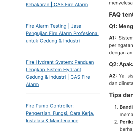
menyelesai
Kebakaran | CAS Fire Alarm
FAQ tent
Fire Alarm Testing | Jasa
Q1: Meng
Pengujian Fire Alarm Profesional
A1:
Sistem
untuk Gedung & Industri
peringata
dengan am
Fire Hydrant System: Panduan
Q2: Apak
Lengkap Sistem Hydrant
A2:
Ya, si
Gedung & Industri | CAS Fire
dan diinsta
Alarm
Tips dan
Fire Pump Controller:
Band
Pengertian, Fungsi, Cara Kerja,
memas
Instalasi & Maintenance
Perik
berha