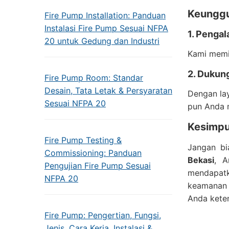
Keunggu
Fire Pump Installation: Panduan
Instalasi Fire Pump Sesuai NFPA
1. Penga
20 untuk Gedung dan Industri
Kami memil
2. Dukun
Fire Pump Room: Standar
Desain, Tata Letak & Persyaratan
Dengan la
Sesuai NFPA 20
pun Anda 
Kesimpu
Fire Pump Testing &
Jangan bi
Commissioning: Panduan
Bekasi
, A
Pengujian Fire Pump Sesuai
mendapatk
NFPA 20
keamanan 
Anda kete
Fire Pump: Pengertian, Fungsi,
Jenis, Cara Kerja, Instalasi &