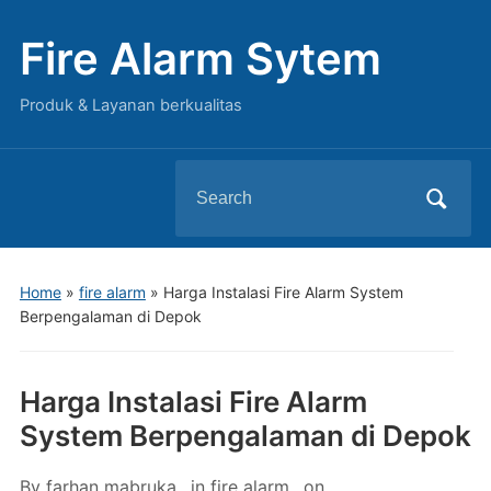
Fire Alarm Sytem
Produk & Layanan berkualitas
Search
for:
Home
»
fire alarm
»
Harga Instalasi Fire Alarm System
Berpengalaman di Depok
Harga Instalasi Fire Alarm
System Berpengalaman di Depok
By
farhan mabruka
in
fire alarm
on