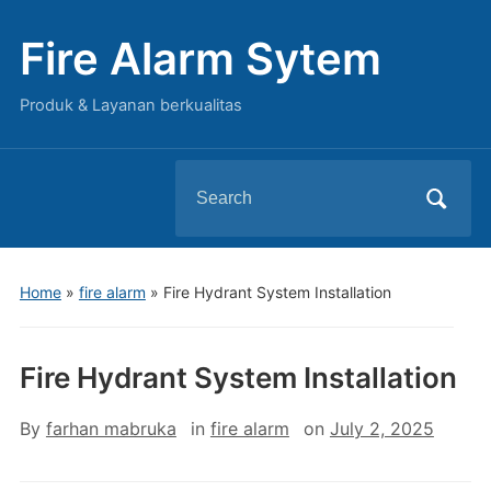
Fire Alarm Sytem
Produk & Layanan berkualitas
Search
for:
Home
»
fire alarm
»
Fire Hydrant System Installation
Fire Hydrant System Installation
By
farhan mabruka
in
fire alarm
on
July 2, 2025