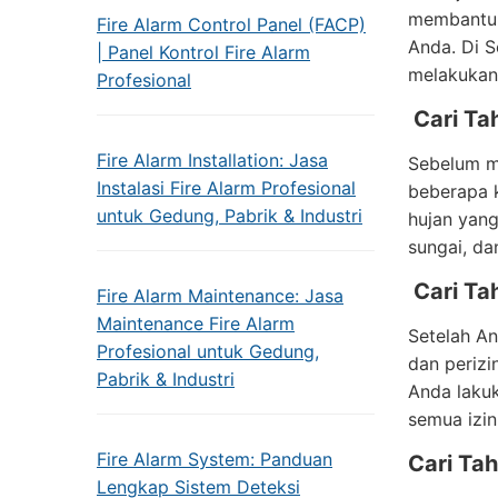
membantu 
Fire Alarm Control Panel (FACP)
Anda. Di S
| Panel Kontrol Fire Alarm
melakukan
Profesional
Cari Ta
Fire Alarm Installation: Jasa
Sebelum me
Instalasi Fire Alarm Profesional
beberapa k
untuk Gedung, Pabrik & Industri
hujan yang
sungai, dan
Cari Ta
Fire Alarm Maintenance: Jasa
Maintenance Fire Alarm
Setelah A
Profesional untuk Gedung,
dan perizi
Pabrik & Industri
Anda laku
semua izin
Fire Alarm System: Panduan
Cari Tah
Lengkap Sistem Deteksi