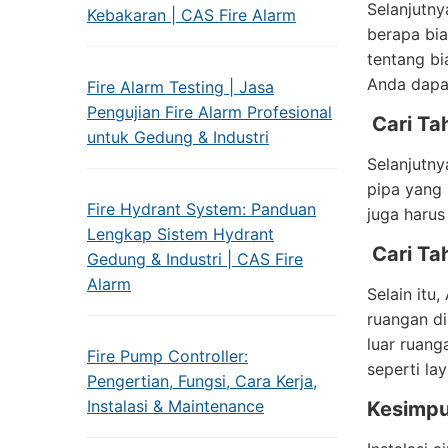
Selanjutny
Kebakaran | CAS Fire Alarm
berapa bia
tentang bi
Anda dapat
Fire Alarm Testing | Jasa
Pengujian Fire Alarm Profesional
Cari Tah
untuk Gedung & Industri
Selanjutny
pipa yang 
Fire Hydrant System: Panduan
juga harus
Lengkap Sistem Hydrant
Cari Ta
Gedung & Industri | CAS Fire
Alarm
Selain itu
ruangan di
luar ruang
Fire Pump Controller:
seperti la
Pengertian, Fungsi, Cara Kerja,
Instalasi & Maintenance
Kesimpu