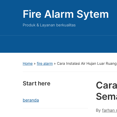
Fire Alarm Sytem
Produk & Layanan berkualitas
Home
»
fire alarm
»
Cara Instalasi Air Hujan Luar Rua
Cara
Start here
Sem
beranda
By
farhan