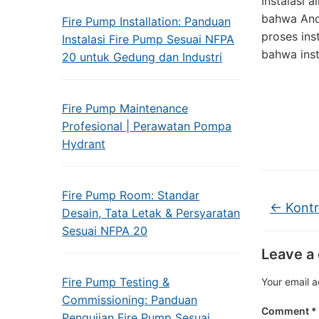
Instalasi 
bahwa Anda
Fire Pump Installation: Panduan
proses ins
Instalasi Fire Pump Sesuai NFPA
bahwa inst
20 untuk Gedung dan Industri
Fire Pump Maintenance
Profesional | Perawatan Pompa
Hydrant
Fire Pump Room: Standar
←
Kontr
Desain, Tata Letak & Persyaratan
Sesuai NFPA 20
Leave a
Fire Pump Testing &
Your email a
Commissioning: Panduan
Comment
*
Pengujian Fire Pump Sesuai