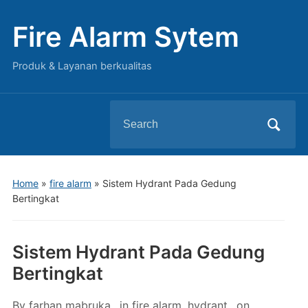
Fire Alarm Sytem
Produk & Layanan berkualitas
Search
for:
Home
»
fire alarm
»
Sistem Hydrant Pada Gedung
Bertingkat
Sistem Hydrant Pada Gedung
Bertingkat
By
farhan mabruka
in
fire alarm
,
hydrant
on