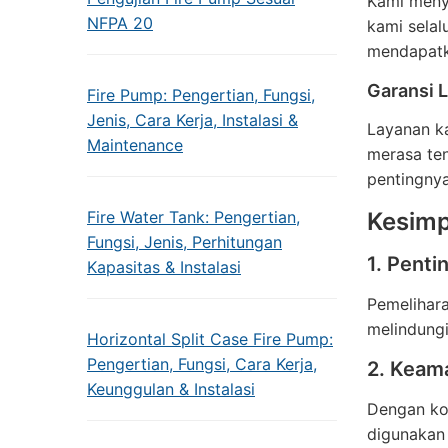
Kami menye
NFPA 20
kami selal
mendapatk
Garansi 
Fire Pump: Pengertian, Fungsi,
Jenis, Cara Kerja, Instalasi &
Layanan ka
Maintenance
merasa te
pentingny
Fire Water Tank: Pengertian,
Kesimp
Fungsi, Jenis, Perhitungan
1. Pent
Kapasitas & Instalasi
Pemelihara
melindung
Horizontal Split Case Fire Pump:
Pengertian, Fungsi, Cara Kerja,
2. Keam
Keunggulan & Instalasi
Dengan kon
digunakan 