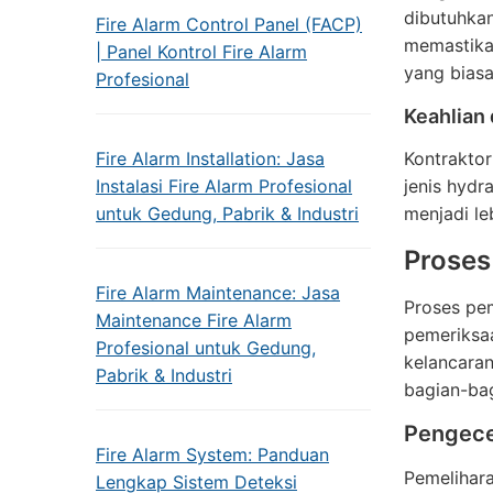
dibutuhkan
Fire Alarm Control Panel (FACP)
memastika
| Panel Kontrol Fire Alarm
yang biasa
Profesional
Keahlian
Fire Alarm Installation: Jasa
Kontrakto
Instalasi Fire Alarm Profesional
jenis hyd
untuk Gedung, Pabrik & Industri
menjadi le
Prose
Fire Alarm Maintenance: Jasa
Proses pem
Maintenance Fire Alarm
pemeriksaa
Profesional untuk Gedung,
kelancaran
Pabrik & Industri
bagian-bag
Pengece
Fire Alarm System: Panduan
Pemelihar
Lengkap Sistem Deteksi