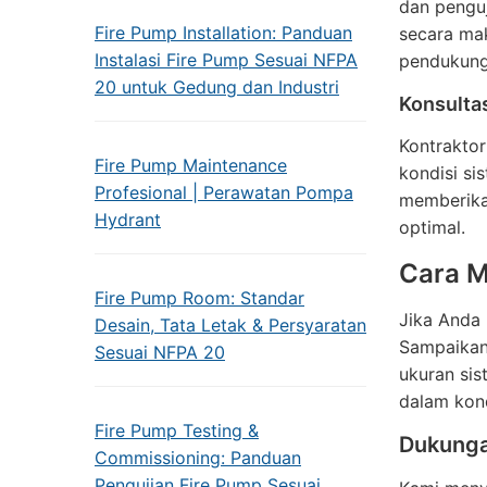
dan penguj
Fire Pump Installation: Panduan
secara mak
Instalasi Fire Pump Sesuai NFPA
pendukung,
20 untuk Gedung dan Industri
Konsulta
Kontrakto
Fire Pump Maintenance
kondisi si
Profesional | Perawatan Pompa
memberikan
Hydrant
optimal.
Cara M
Fire Pump Room: Standar
Jika Anda 
Desain, Tata Letak & Persyaratan
Sampaikan
Sesuai NFPA 20
ukuran sis
dalam kond
Fire Pump Testing &
Dukunga
Commissioning: Panduan
Pengujian Fire Pump Sesuai