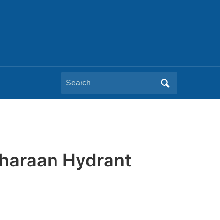
Search
for:
iharaan Hydrant