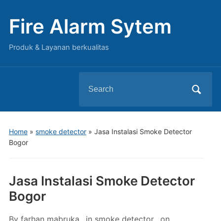
Fire Alarm Sytem
Produk & Layanan berkualitas
Search
for:
Home
»
smoke detector
»
Jasa Instalasi Smoke Detector
Bogor
Jasa Instalasi Smoke Detector
Bogor
By
farhan mabruka
in
smoke detector
on