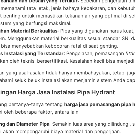
canaan dan Desain yang Terukur
: Sebelum pengerjaan dim
 memahami tata letak, jenis bahaya kebakaran, dan kebutuha
t penting untuk memastikan tekanan air yang optimal di set
sistem yang berfungsi maksimal.
ihan Material Berkualitas
: Pipa yang digunakan harus kua
em. Menggunakan material berkualitas sesuai standar SNI d
 bisa menyebabkan kebocoran fatal di saat genting.
s Instalasi yang Terstandar
: Pengelasan, pemasangan
fitt
kan oleh teknisi bersertifikasi. Kesalahan kecil bisa menjad
 yang asal-asalan tidak hanya membahayakan, tetapi juga
ami seluk beluk instalasi akan menjamin sistem Anda dap
ngan Harga Jasa Instalasi Pipa Hydrant
ang bertanya-tanya tentang
harga jasa pemasangan pipa 
i oleh beberapa faktor, antara lain:
ng dan Diameter Pipa
: Semakin luas area yang dilindungi, 
ni akan mempengaruhi biaya material dan pengerjaan.