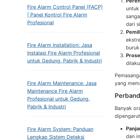
Peren
Fire Alarm Control Panel (FACP)
untuk
| Panel Kontrol Fire Alarm
sanga
Profesional
dari 
Pemil
ekstr
Fire Alarm Installation: Jasa
buruk
Instalasi Fire Alarm Profesional
Prose
untuk Gedung, Pabrik & Industri
dilaku
Pemasangan
Fire Alarm Maintenance: Jasa
yang memah
Maintenance Fire Alarm
Perbandi
Profesional untuk Gedung,
Pabrik & Industri
Banyak or
dipengaruh
Panja
Fire Alarm System: Panduan
dan i
Lengkap Sistem Deteksi