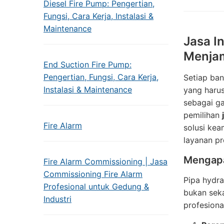
Diesel Fire Pump: Pengertian,
Fungsi, Cara Kerja, Instalasi &
Maintenance
Jasa I
Menjam
End Suction Fire Pump:
Pengertian, Fungsi, Cara Kerja,
Setiap ban
Instalasi & Maintenance
yang harus
sebagai ga
pemilihan
Fire Alarm
solusi kea
layanan pr
Mengapa
Fire Alarm Commissioning | Jasa
Commissioning Fire Alarm
Pipa hydr
Profesional untuk Gedung &
bukan sek
Industri
profesiona