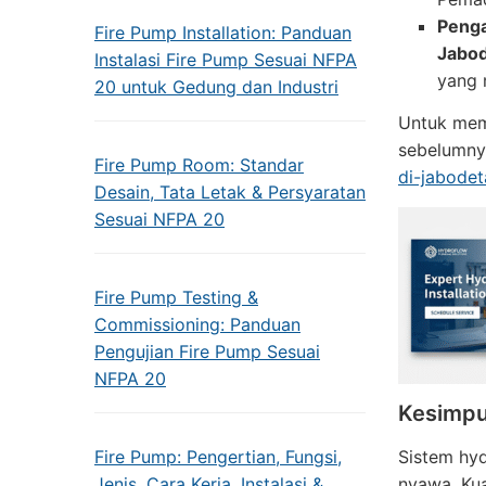
Peng
Fire Pump Installation: Panduan
Jabo
Instalasi Fire Pump Sesuai NFPA
yang 
20 untuk Gedung dan Industri
Untuk mema
sebelumny
Fire Pump Room: Standar
di-jabode
Desain, Tata Letak & Persyaratan
Sesuai NFPA 20
Fire Pump Testing &
Commissioning: Panduan
Pengujian Fire Pump Sesuai
NFPA 20
Kesimpu
Fire Pump: Pengertian, Fungsi,
Sistem hyd
Jenis, Cara Kerja, Instalasi &
nyawa. Kua