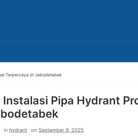
onal Terpercaya di Jabodetabek
 Instalasi Pipa Hydrant Pr
abodetabek
in
hydrant
on
September 9, 2025