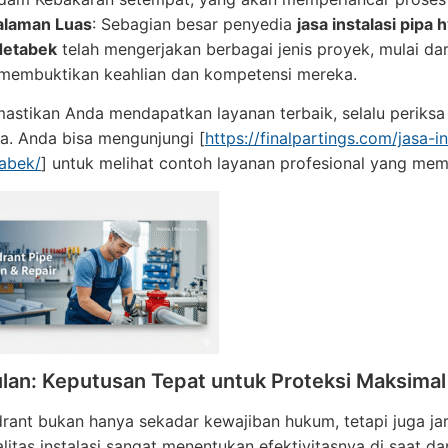
alaman Luas
: Sebagian besar penyedia
jasa instalasi pipa
detabek
telah mengerjakan berbagai jenis proyek, mulai dar
membuktikan keahlian dan kompetensi mereka.
stikan Anda mendapatkan layanan terbaik, selalu periksa p
a. Anda bisa mengunjungi [
https://finalpartings.com/jasa-i
tabek/
] untuk melihat contoh layanan profesional yang meme
lan: Keputusan Tepat untuk Proteksi Maksimal
rant bukan hanya sekadar kewajiban hukum, tetapi juga ja
litas instalasi sangat menentukan efektivitasnya di saat da