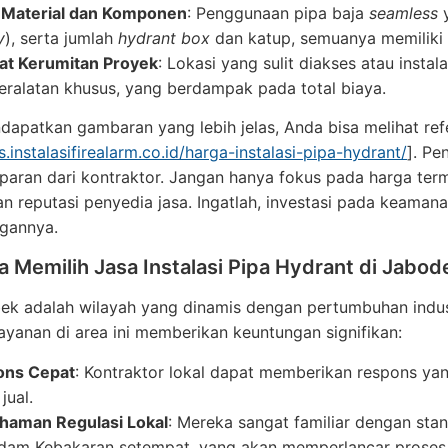
 Material dan Komponen
: Penggunaan pipa baja
seamless
y
y
), serta jumlah
hydrant box
dan katup, semuanya memiliki
at Kerumitan Proyek
: Lokasi yang sulit diakses atau inst
eralatan khusus, yang berdampak pada total biaya.
apatkan gambaran yang lebih jelas, Anda bisa melihat ref
s.instalasifirealarm.co.id/harga-instalasi-pipa-hydrant/
]. Pe
paran dari kontraktor. Jangan hanya fokus pada harga term
an reputasi penyedia jasa. Ingatlah, investasi pada keaman
ngannya.
 Memilih Jasa Instalasi Pipa Hydrant di Jabo
k adalah wilayah yang dinamis dengan pertumbuhan indust
ayanan di area ini memberikan keuntungan signifikan:
ons Cepat
: Kontraktor lokal dapat memberikan respons yang
jual.
aman Regulasi Lokal
: Mereka sangat familiar dengan sta
am Kebakaran setempat, yang akan memperlancar proses pe