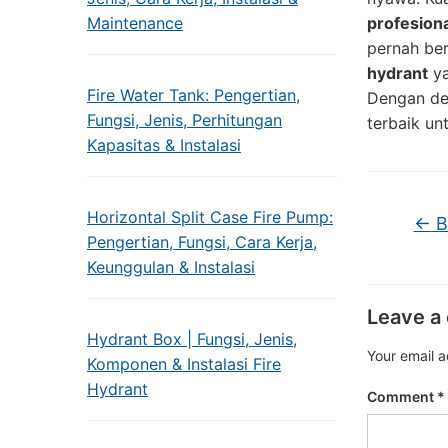
Maintenance
profesiona
pernah ber
hydrant
ya
Fire Water Tank: Pengertian,
Dengan de
Fungsi, Jenis, Perhitungan
terbaik un
Kapasitas & Instalasi
Horizontal Split Case Fire Pump:
←
Bi
Pengertian, Fungsi, Cara Kerja,
Keunggulan & Instalasi
Leave a
Hydrant Box | Fungsi, Jenis,
Your email a
Komponen & Instalasi Fire
Hydrant
Comment
*