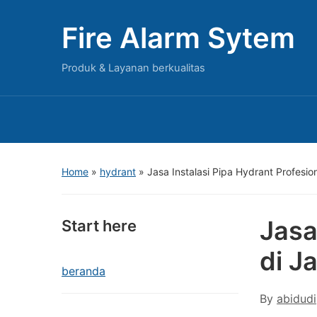
Fire Alarm Sytem
Produk & Layanan berkualitas
Home
»
hydrant
»
Jasa Instalasi Pipa Hydrant Profesi
Jasa
Start here
di J
beranda
By
abidudi