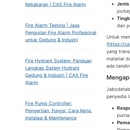
Jenis
Kebakaran | CAS Fire Alarm
jocke
Tingk
Fire Alarm Testing | Jasa
dan p
Pengujian Fire Alarm Profesional
Untuk mend
untuk Gedung & Industri
[
https://ca
yang trans
material d
Fire Hydrant System: Panduan
ada tandi
Lengkap Sistem Hydrant
Gedung & Industri | CAS Fire
Mengapa
Alarm
Jabodetabe
penyedia l
Fire Pump Controller:
Resp
Pengertian, Fungsi, Cara Kerja,
purna 
Instalasi & Maintenance
Pemah
Pemad