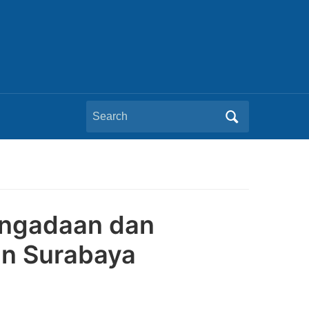
Search
for:
engadaan dan
an Surabaya