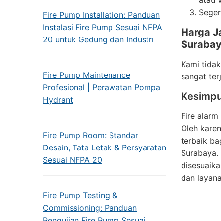
atau v
Seger
Fire Pump Installation: Panduan
Instalasi Fire Pump Sesuai NFPA
Harga J
20 untuk Gedung dan Industri
Suraba
Kami tidak
Fire Pump Maintenance
sangat ter
Profesional | Perawatan Pompa
Kesimpu
Hydrant
Fire alarm
Oleh karen
Fire Pump Room: Standar
terbaik ba
Desain, Tata Letak & Persyaratan
Surabaya. 
Sesuai NFPA 20
disesuaika
dan layana
Fire Pump Testing &
Commissioning: Panduan
Pengujian Fire Pump Sesuai