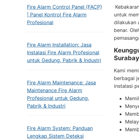
Fire Alarm Control Panel (FACP)
Kebakaran
| Panel Kontrol Fire Alarm
untuk mema
Profesional
dilakukan
benar. Ole
pemasanga
Fire Alarm Installation: Jasa
Keunggu
Instalasi Fire Alarm Profesional
Suraba
untuk Gedung, Pabrik & Industri
Kami memil
berbagai j
Fire Alarm Maintenance: Jasa
instalasi
Maintenance Fire Alarm
Profesional untuk Gedung,
Memil
Pabrik & Industri
Menye
Membe
Melay
Fire Alarm System: Panduan
Membe
Lengkap Sistem Deteksi