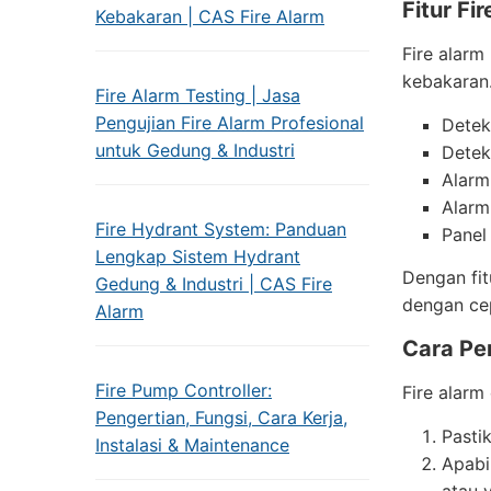
Fitur Fi
Kebakaran | CAS Fire Alarm
Fire alar
kebakaran.
Fire Alarm Testing | Jasa
Pengujian Fire Alarm Profesional
Detek
untuk Gedung & Industri
Detek
Alarm
Alarm
Fire Hydrant System: Panduan
Panel
Lengkap Sistem Hydrant
Dengan fit
Gedung & Industri | CAS Fire
dengan ce
Alarm
Cara Pe
Fire Pump Controller:
Fire alarm
Pengertian, Fungsi, Cara Kerja,
Pasti
Instalasi & Maintenance
Apabi