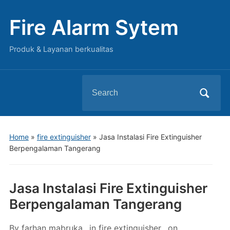
Fire Alarm Sytem
Produk & Layanan berkualitas
Search
for:
Home
»
fire extinguisher
»
Jasa Instalasi Fire Extinguisher
Berpengalaman Tangerang
Jasa Instalasi Fire Extinguisher
Berpengalaman Tangerang
By
farhan mabruka
in
fire extinguisher
on