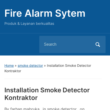
Fire Alarm Sytem
Produk & Layanan berkualitas
Search
for:
Home
»
smoke detector
»
Installation Smoke Detector
Kontraktor
Installation Smoke Detector
Kontraktor
By
farhan mabruka
in
smoke detector
on