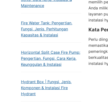
memilih pe
Maintenance
Anda milik
layanan pu
instalasi h
Fire Water Tank: Pengertian,
Fungsi, Jenis, Perhitungan
Kata Pe
Kapasitas & Instalasi
Perlu diin
memastikan
pemeringka
Horizontal Split Case Fire Pump:
berkualit
Pengertian, Fungsi, Cara Kerja,
instalasi h
Keunggulan & Instalasi
Hydrant Box | Fungsi, Jenis,
Komponen & Instalasi Fire
Hydrant