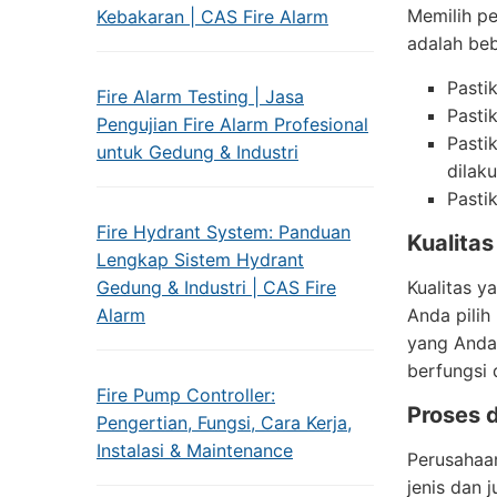
Memilih pe
Kebakaran | CAS Fire Alarm
adalah beb
Pasti
Fire Alarm Testing | Jasa
Pasti
Pengujian Fire Alarm Profesional
Pasti
untuk Gedung & Industri
dilak
Pasti
Fire Hydrant System: Panduan
Kualita
Lengkap Sistem Hydrant
Gedung & Industri | CAS Fire
Kualitas y
Alarm
Anda pilih
yang Anda 
berfungsi 
Fire Pump Controller:
Proses d
Pengertian, Fungsi, Cara Kerja,
Instalasi & Maintenance
Perusahaan
jenis dan 