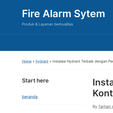
Fire Alarm Sytem
Produk & Layanan berkualitas
Home
»
hydrant
»
Instalasi Hydrant Terbaik dengan P
Inst
Start here
Kont
beranda
By
farhan