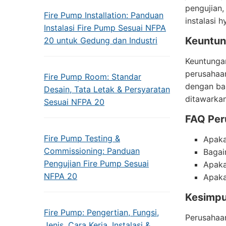
pengujian,
Fire Pump Installation: Panduan
instalasi 
Instalasi Fire Pump Sesuai NFPA
Keuntun
20 untuk Gedung dan Industri
Keuntungan
perusahaan
Fire Pump Room: Standar
dengan bai
Desain, Tata Letak & Persyaratan
ditawarkan
Sesuai NFPA 20
FAQ Per
Fire Pump Testing &
Apaka
Commissioning: Panduan
Bagai
Pengujian Fire Pump Sesuai
Apaka
NFPA 20
Apaka
Kesimpu
Fire Pump: Pengertian, Fungsi,
Perusahaan
Jenis, Cara Kerja, Instalasi &