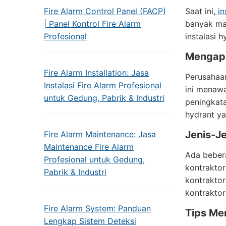
Fire Alarm Control Panel (FACP)
Saat ini,
in
| Panel Kontrol Fire Alarm
banyak man
Profesional
instalasi 
Mengapa
Fire Alarm Installation: Jasa
Perusahaan
Instalasi Fire Alarm Profesional
ini menawa
untuk Gedung, Pabrik & Industri
peningkata
hydrant ya
Jenis-Je
Fire Alarm Maintenance: Jasa
Maintenance Fire Alarm
Ada bebera
Profesional untuk Gedung,
kontrakto
Pabrik & Industri
kontraktor
kontraktor
Fire Alarm System: Panduan
Tips Mem
Lengkap Sistem Deteksi