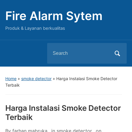
Fire Alarm Sytem
Produk & Layanan berkualitas
Search
for:
Home
»
smoke detector
»
Harga Instalasi Smoke Detector
Terbaik
Harga Instalasi Smoke Detector
Terbaik
By
farhan mabruka
in
smoke detector
on