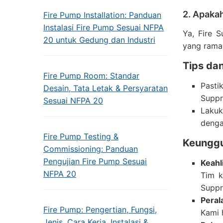
2. Apaka
Fire Pump Installation: Panduan
Instalasi Fire Pump Sesuai NFPA
Ya, Fire 
20 untuk Gedung dan Industri
yang rama
Tips dan
Fire Pump Room: Standar
Pasti
Desain, Tata Letak & Persyaratan
Suppr
Sesuai NFPA 20
Lakuk
denga
Fire Pump Testing &
Keunggul
Commissioning: Panduan
Pengujian Fire Pump Sesuai
Keahl
NFPA 20
Tim k
Suppr
Peral
Fire Pump: Pengertian, Fungsi,
Kami 
Jenis, Cara Kerja, Instalasi &