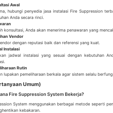
ltasi Awal
ma, hubungi penyedia jasa instalasi Fire Suppression terb
uhan Anda secara rinci.
waran
ah konsultasi, Anda akan menerima penawaran yang mencakup
ihan Vendor
 vendor dengan reputasi baik dan referensi yang kuat.
l Instalasi
kan jadwal instalasi yang sesuai dengan kebutuhan A
asi.
iharaan Rutin
n lupakan pemeliharaan berkala agar sistem selalu berfung
rtanyaan Umum)
mana Fire Suppression System Bekerja?
ression System menggunakan berbagai metode seperti pem
ghentikan kebakaran.