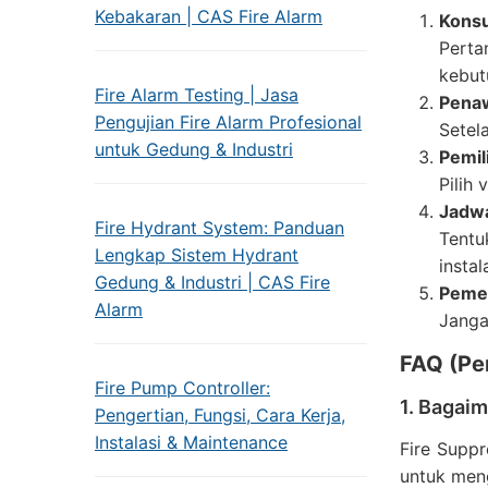
Kebakaran | CAS Fire Alarm
Konsu
Perta
kebut
Fire Alarm Testing | Jasa
Pena
Pengujian Fire Alarm Profesional
Setel
untuk Gedung & Industri
Pemil
Pilih
Jadwa
Fire Hydrant System: Panduan
Tentu
Lengkap Sistem Hydrant
instal
Gedung & Industri | CAS Fire
Pemel
Alarm
Janga
FAQ (Pe
Fire Pump Controller:
1. Bagai
Pengertian, Fungsi, Cara Kerja,
Instalasi & Maintenance
Fire Supp
untuk men