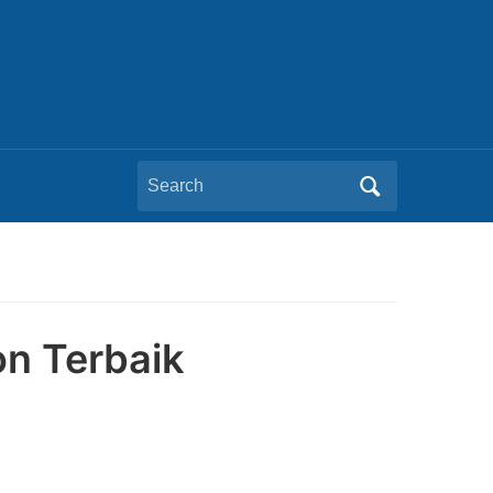
Search
for:
on Terbaik