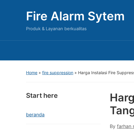
Fire Alarm Sytem
Produk & Layanan berkualitas
Home
»
fire suppression
»
Harga Instalasi Fire Suppre
Harg
Start here
Tan
beranda
By
farhan