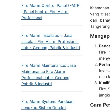
Fire Alarm Control Panel (FACP)
Keamanan 
| Panel Kontrol Fire Alarm
yang dise
Profesional
dari baha
Tangerang 
Fire Alarm Installation: Jasa
Mengapa
Instalasi Fire Alarm Profesional
Pence
untuk Gedung, Pabrik & Industri
Fire
menye
Perli
Fire Alarm Maintenance: Jasa
Inves
Maintenance Fire Alarm
oleh 
Profesional untuk Gedung,
Kuali
Pabrik & Industri
Fire 
jangk
Fire Alarm System: Panduan
Cara Pes
Lengkap Sistem Deteksi