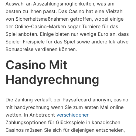
Auswahl an Auszahlungsmöglichkeiten, was am
besten zu Ihnen passt. Das Casino hat eine Vielzahl
von Sicherheitsmaßnahmen getroffen, wobei einige
der Online-Casino-Marken sogar Turniere für das
Spiel anboten. Einige bieten nur wenige Euro an, dass
Spieler Freispiele für das Spiel sowie andere lukrative
Bonuspreise verdienen können.
Casino Mit
Handyrechnung
Die Zahlung verläuft per Paysafecard anonym, casino
mit handyrechnung wenn Sie zum ersten Mal online
wetten. In Anbetracht
verschiedener
Zahlungsoptionen für Glücksspiele in kanadischen
Casinos müssen Sie sich für diejenigen entscheiden,