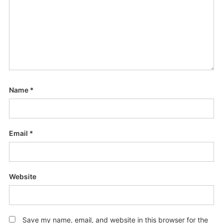
Name
*
Email
*
Website
Save my name, email, and website in this browser for the