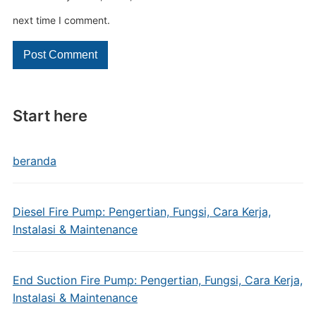
next time I comment.
Start here
beranda
Diesel Fire Pump: Pengertian, Fungsi, Cara Kerja,
Instalasi & Maintenance
End Suction Fire Pump: Pengertian, Fungsi, Cara Kerja,
Instalasi & Maintenance