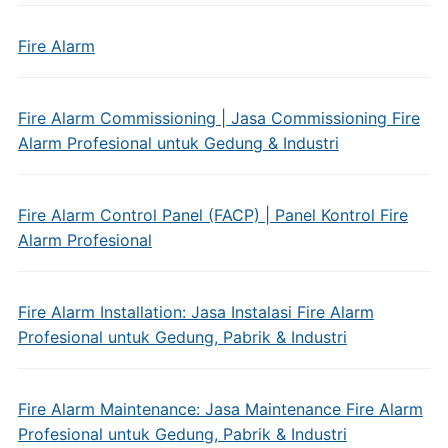
Fire Alarm
Fire Alarm Commissioning | Jasa Commissioning Fire
Alarm Profesional untuk Gedung & Industri
Fire Alarm Control Panel (FACP) | Panel Kontrol Fire
Alarm Profesional
Fire Alarm Installation: Jasa Instalasi Fire Alarm
Profesional untuk Gedung, Pabrik & Industri
Fire Alarm Maintenance: Jasa Maintenance Fire Alarm
Profesional untuk Gedung, Pabrik & Industri