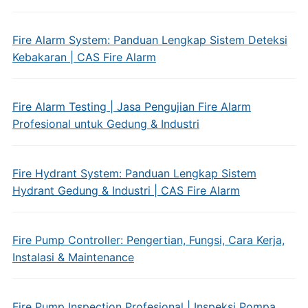
Fire Alarm System: Panduan Lengkap Sistem Deteksi
Kebakaran | CAS Fire Alarm
Fire Alarm Testing | Jasa Pengujian Fire Alarm
Profesional untuk Gedung & Industri
Fire Hydrant System: Panduan Lengkap Sistem
Hydrant Gedung & Industri | CAS Fire Alarm
Fire Pump Controller: Pengertian, Fungsi, Cara Kerja,
Instalasi & Maintenance
Fire Pump Inspection Profesional | Inspeksi Pompa