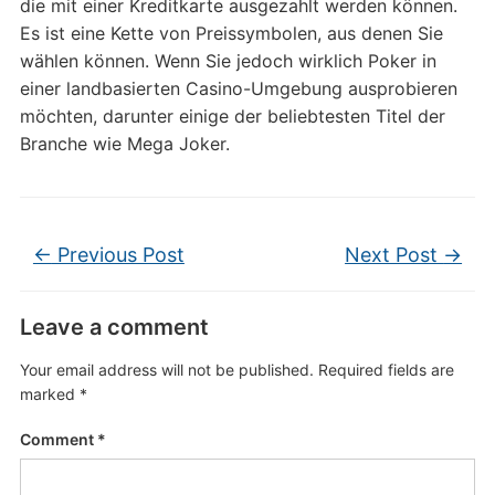
die mit einer Kreditkarte ausgezahlt werden können.
Es ist eine Kette von Preissymbolen, aus denen Sie
wählen können. Wenn Sie jedoch wirklich Poker in
einer landbasierten Casino-Umgebung ausprobieren
möchten, darunter einige der beliebtesten Titel der
Branche wie Mega Joker.
←
Previous Post
Next Post
→
Leave a comment
Your email address will not be published.
Required fields are
marked
*
Comment
*