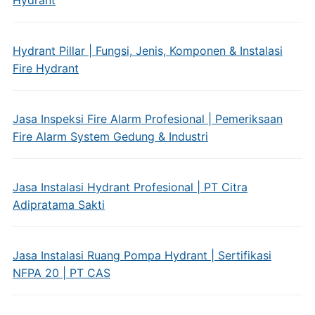
Hydrant
Hydrant Pillar | Fungsi, Jenis, Komponen & Instalasi
Fire Hydrant
Jasa Inspeksi Fire Alarm Profesional | Pemeriksaan
Fire Alarm System Gedung & Industri
Jasa Instalasi Hydrant Profesional | PT Citra
Adipratama Sakti
Jasa Instalasi Ruang Pompa Hydrant | Sertifikasi
NFPA 20 | PT CAS