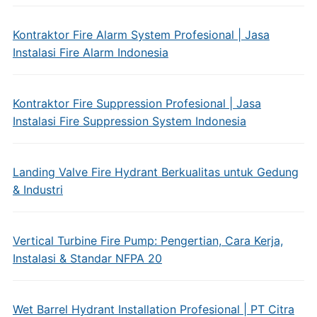
Kontraktor Fire Alarm System Profesional | Jasa
Instalasi Fire Alarm Indonesia
Kontraktor Fire Suppression Profesional | Jasa
Instalasi Fire Suppression System Indonesia
Landing Valve Fire Hydrant Berkualitas untuk Gedung
& Industri
Vertical Turbine Fire Pump: Pengertian, Cara Kerja,
Instalasi & Standar NFPA 20
Wet Barrel Hydrant Installation Profesional | PT Citra