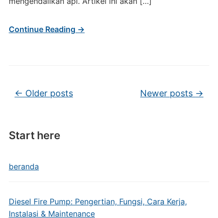
mengendalikan api. Artikel ini akan […]
Continue Reading →
Post navigation
←
Older posts
Newer posts
→
Start here
beranda
Diesel Fire Pump: Pengertian, Fungsi, Cara Kerja,
Instalasi & Maintenance