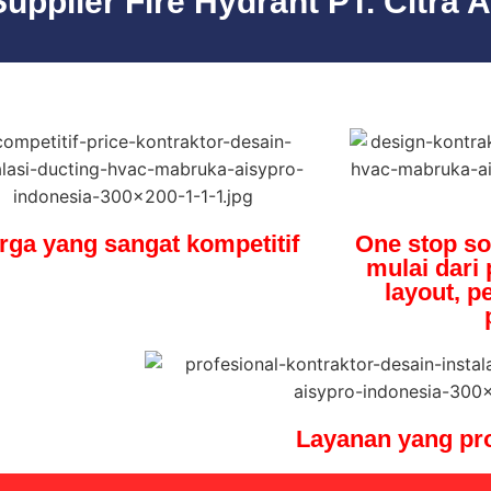
plier Fire Hydrant PT. Citra A
rga yang sangat kompetitif
One stop so
mulai dari
layout, 
Layanan yang pro