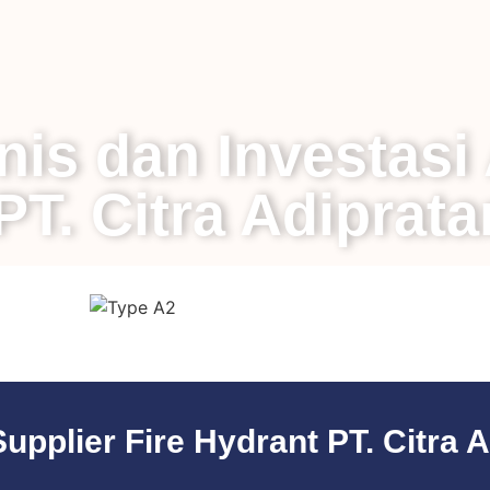
nis dan Investasi
PT. Citra Adiprat
plier Fire Hydrant PT. Citra A