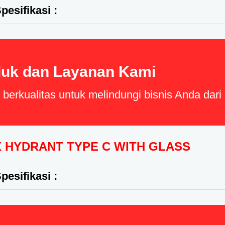
pesifikasi :
uk dan Layanan Kami
erkualitas untuk melindungi bisnis Anda dar
 HYDRANT TYPE C WITH GLASS
pesifikasi :