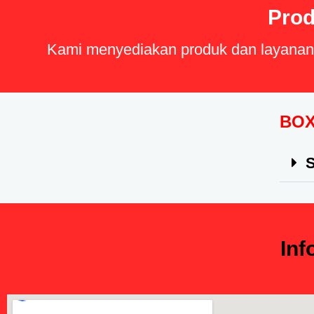
Prod
Kami menyediakan produk dan layanan b
BOX
S
In