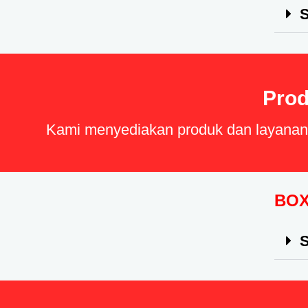
S
Prod
Kami menyediakan produk dan layanan b
BOX
S