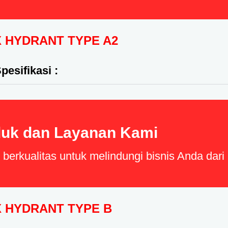
 HYDRANT TYPE A2
pesifikasi :
uk dan Layanan Kami
erkualitas untuk melindungi bisnis Anda dar
 HYDRANT TYPE B