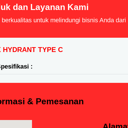
uk dan Layanan Kami
erkualitas untuk melindungi bisnis Anda dar
 HYDRANT TYPE C
pesifikasi :
formasi & Pemesanan
Alama