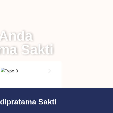
 Anda
ama Sakti
dipratama Sakti