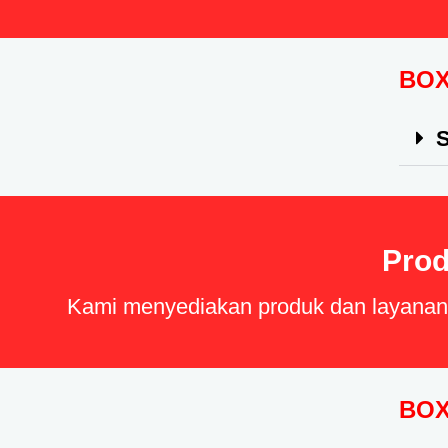
BOX
S
Prod
Kami menyediakan produk dan layanan b
BOX