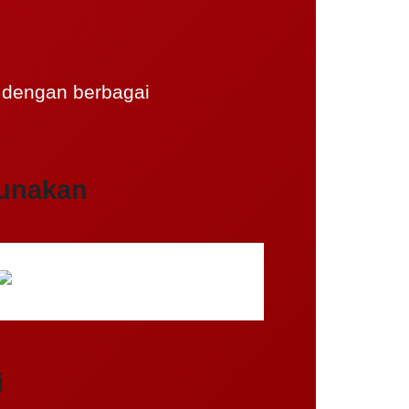
 dengan berbagai
unakan
i