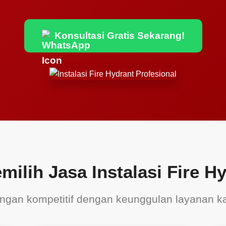
Konsultasi Gratis Sekarang!
ilih Jasa Instalasi Fire H
gan kompetitif dengan keunggulan layanan ka