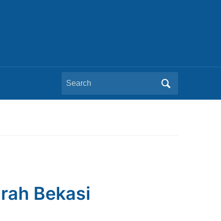
Search
for:
urah Bekasi