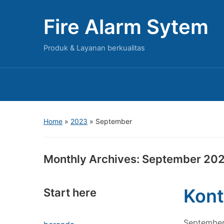
Fire Alarm Sytem
Produk & Layanan berkualitas
Home
»
2023
»
September
Monthly Archives:
September 20
Kont
Start here
September