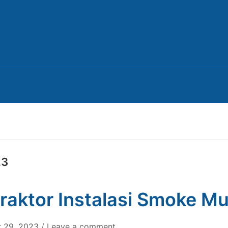
23
raktor Instalasi Smoke M
 29, 2023
/
Leave a comment